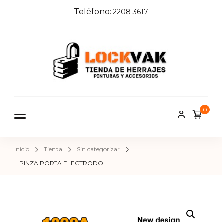
Teléfono:
2208 3617
Locka
Tienda de
herrajes e
k
insumos pa
0
herreros,
carpinteros
pintores,
Inicio
Tienda
Sin categorizar
cerrajeros 
PINZA PORTA ELECTRODO
construcci