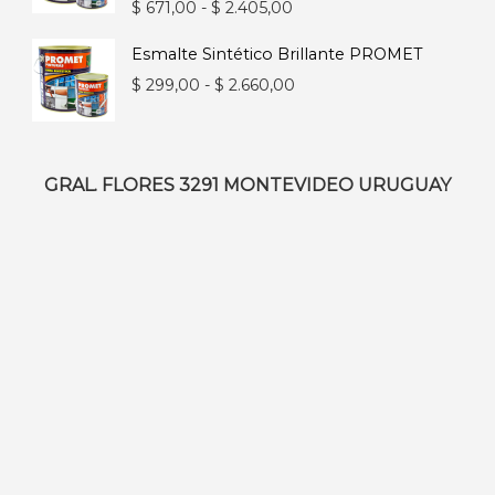
$ 228,00
Rango
$
671,00
-
$
2.405,00
hasta
de
Esmalte Sintético Brillante PROMET
$ 1.722,00
precios:
Rango
$
299,00
-
$
2.660,00
desde
de
$ 671,00
precios:
hasta
desde
GRAL. FLORES 3291 MONTEVIDEO URUGUAY
$ 2.405,00
$ 299,00
hasta
$ 2.660,00