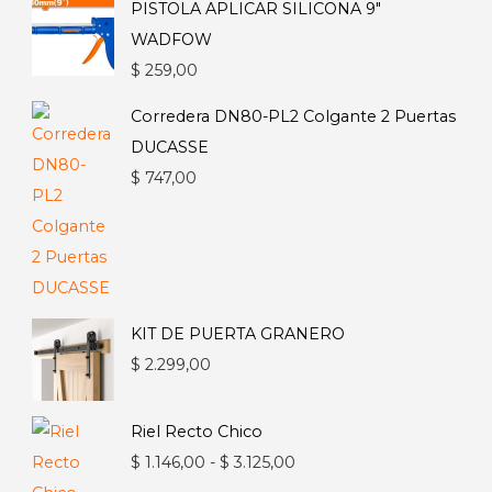
PISTOLA APLICAR SILICONA 9"
WADFOW
$
259,00
Corredera DN80-PL2 Colgante 2 Puertas
DUCASSE
$
747,00
KIT DE PUERTA GRANERO
$
2.299,00
Riel Recto Chico
Rango
$
1.146,00
-
$
3.125,00