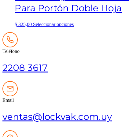
Para Portón Doble Hoja
Este
$
325,00
Seleccionar opciones
producto
tiene
múltiples
variantes.
Teléfono
Las
opciones
se
2208 3617
pueden
elegir
en
la
página
de
Email
producto
ventas@lockvak.com.uy