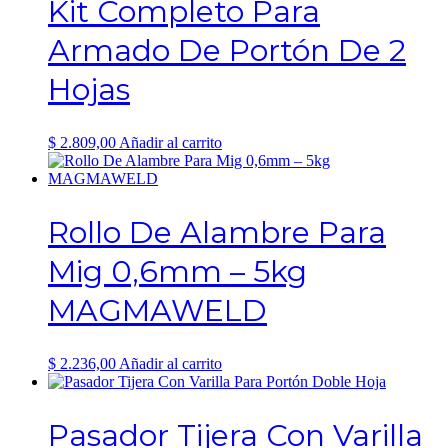
Kit Completo Para
variantes.
Las
Armado De Portón De 2
opciones
se
Hojas
pueden
elegir
en
la
$
2.809,00
Añadir al carrito
página
de
producto
Rollo De Alambre Para
Mig 0,6mm – 5kg
MAGMAWELD
$
2.236,00
Añadir al carrito
Pasador Tijera Con Varilla