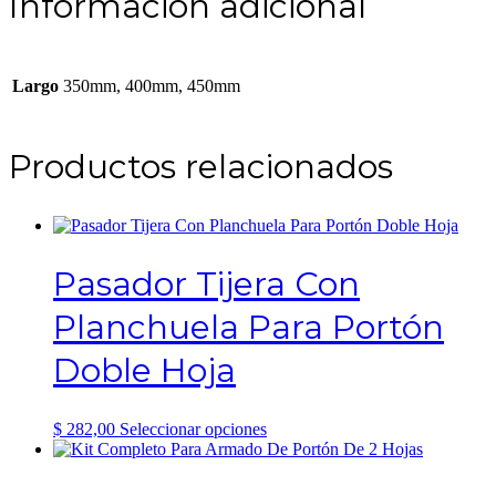
Información adicional
Largo
350mm, 400mm, 450mm
Productos relacionados
Pasador Tijera Con
Planchuela Para Portón
Doble Hoja
Este
$
282,00
Seleccionar opciones
producto
tiene
múltiples