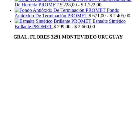
Rango
De Herrería PROMET
$
228,00
-
$
1.722,00
de
Fondo
precios:
Ra
Antióxido De Terminación PROMET
$
671,00
-
$
2.405,00
desde
de
Esmalte Sintético
Rango
$ 228,00
pre
Brillante PROMET
$
299,00
-
$
2.660,00
de
hasta
de
GRAL. FLORES 3291 MONTEVIDEO URUGUAY
precios:
$ 1.722,00
$ 
desde
has
$ 299,00
$ 
hasta
$ 2.660,00