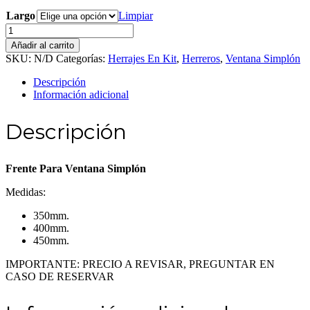
Largo
Limpiar
Frente
Para
Añadir al carrito
Ventana
SKU:
N/D
Categorías:
Herrajes En Kit
,
Herreros
,
Ventana Simplón
Simplón
cantidad
Descripción
Información adicional
Descripción
Frente Para Ventana Simplón
Medidas:
350mm.
400mm.
450mm.
IMPORTANTE: PRECIO A REVISAR, PREGUNTAR EN
CASO DE RESERVAR