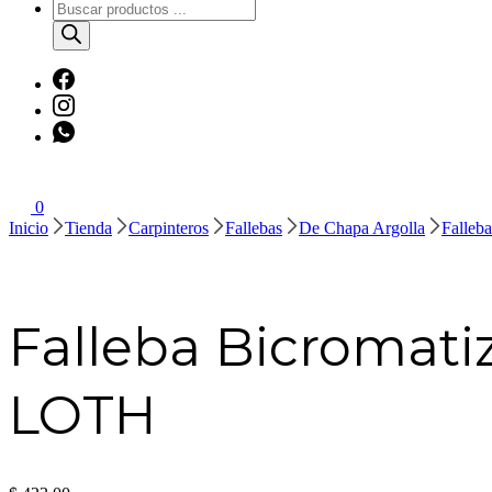
Búsqueda
de
productos
0
Inicio
Tienda
Carpinteros
Fallebas
De Chapa Argolla
Falleb
Falleba Bicromati
LOTH