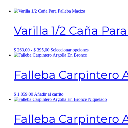
Varilla 1/2 Caña Par
Rango
Este
$
263,00
-
$
395,00
Seleccionar opciones
de
producto
precios:
tiene
desde
múltiples
Falleba Carpintero 
$ 263,00
variantes.
hasta
Las
$ 395,00
opciones
se
pueden
$
1.859,00
Añadir al carrito
elegir
en
la
página
Falleba Carpintero 
de
producto