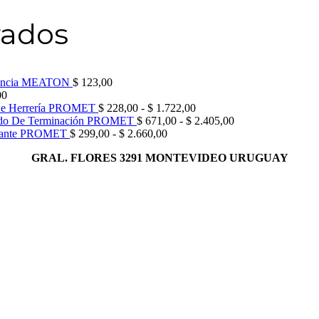
rados
orencia MEATON
$
123,00
00
Rango
De Herrería PROMET
$
228,00
-
$
1.722,00
de
Rango
ido De Terminación PROMET
$
671,00
-
$
2.405,00
Rango
precios:
de
illante PROMET
$
299,00
-
$
2.660,00
de
desde
precios:
GRAL. FLORES 3291 MONTEVIDEO URUGUAY
precios:
$ 228,00
desde
desde
hasta
$ 671,00
$ 299,00
$ 1.722,00
hasta
hasta
$ 2.405,00
$ 2.660,00