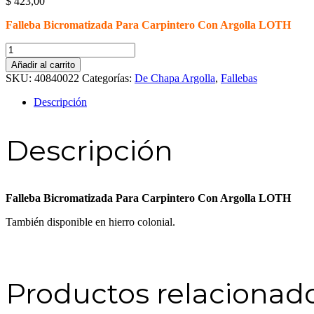
$
423,00
Falleba Bicromatizada Para Carpintero Con Argolla LOTH
Falleba
Bicromatizada
Añadir al carrito
Para
SKU:
40840022
Categorías:
De Chapa Argolla
,
Fallebas
Carpintero
Con
Descripción
Argolla
LOTH
cantidad
Descripción
Falleba Bicromatizada Para Carpintero Con Argolla LOTH
También disponible en hierro colonial.
Productos relacionad