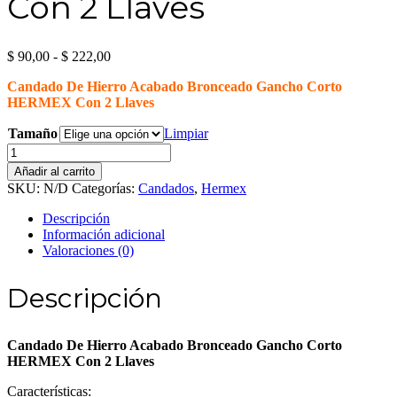
Con 2 Llaves
Rango
$
90,00
-
$
222,00
de
Candado De Hierro Acabado Bronceado Gancho Corto
precios:
HERMEX Con 2 Llaves
desde
$ 90,00
Tamaño
Limpiar
hasta
Candado
$ 222,00
De
Añadir al carrito
Hierro
SKU:
N/D
Categorías:
Candados
,
Hermex
Acabado
Bronceado
Descripción
Gancho
Información adicional
Corto
Valoraciones (0)
HERMEX
Con
Descripción
2
Llaves
cantidad
Candado De Hierro Acabado Bronceado Gancho Corto
HERMEX Con 2 Llaves
Características: