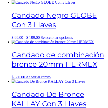
de
producto
precios:
tiene
desde
múltiples
Candado Negro GLOBE
$ 141,00
variantes.
hasta
Las
Con 3 Llaves
$ 226,00
opciones
se
pueden
elegir
Rango
Este
$
99,00
-
$
199,00
Seleccionar opciones
en
de
producto
la
precios:
tiene
página
desde
múltiples
Candado de combinación
de
$ 99,00
variantes.
producto
hasta
Las
bronce 20mm HERMEX
$ 199,00
opciones
se
pueden
elegir
$
380,00
Añadir al carrito
en
la
página
Candado De Bronce
de
producto
KALLAY Con 3 Llaves