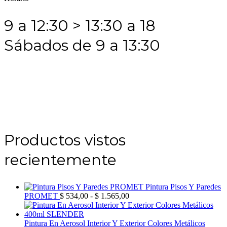
9 a 12:30 > 13:30 a 18
Sábados de 9 a 13:30
Productos vistos
recientemente
Pintura Pisos Y Paredes
Rango
PROMET
$
534,00
-
$
1.565,00
de
precios:
desde
Pintura En Aerosol Interior Y Exterior Colores Metálicos