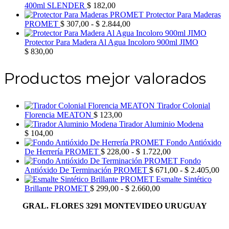
$ 534,00
400ml SLENDER
$
182,00
hasta
Protector Para Maderas
$ 1.565,00
Rango
PROMET
$
307,00
-
$
2.844,00
de
precios:
Protector Para Madera Al Agua Incoloro 900ml JIMO
desde
$
830,00
$ 307,00
hasta
Productos mejor valorados
$ 2.844,00
Tirador Colonial
Florencia MEATON
$
123,00
Tirador Aluminio Modena
$
104,00
Fondo Antióxido
Rango
De Herrería PROMET
$
228,00
-
$
1.722,00
de
Fondo
precios:
Ra
Antióxido De Terminación PROMET
$
671,00
-
$
2.405,00
desde
de
Esmalte Sintético
Rango
$ 228,00
pre
Brillante PROMET
$
299,00
-
$
2.660,00
de
hasta
de
GRAL. FLORES 3291 MONTEVIDEO URUGUAY
precios:
$ 1.722,00
$ 
desde
has
$ 299,00
$ 