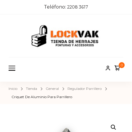
Teléfono:
2208 3617
Locka
Tienda de
herrajes e
k
insumos pa
0
herreros,
carpinteros
pintores,
Inicio
Tienda
General
Regulador Parrillero
cerrajeros 
Criquet De Aluminio Para Parrillero
construcci