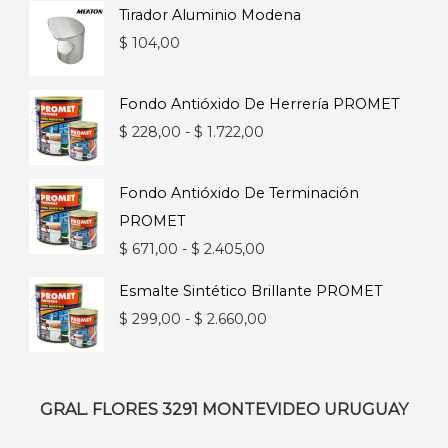
Tirador Aluminio Modena
$
104,00
Fondo Antióxido De Herrería PROMET
Rango
$
228,00
-
$
1.722,00
de
precios:
Fondo Antióxido De Terminación
desde
PROMET
$ 228,00
Rango
$
671,00
-
$
2.405,00
hasta
de
Esmalte Sintético Brillante PROMET
$ 1.722,00
precios:
Rango
$
299,00
-
$
2.660,00
desde
de
$ 671,00
precios:
hasta
desde
GRAL. FLORES 3291 MONTEVIDEO URUGUAY
$ 2.405,00
$ 299,00