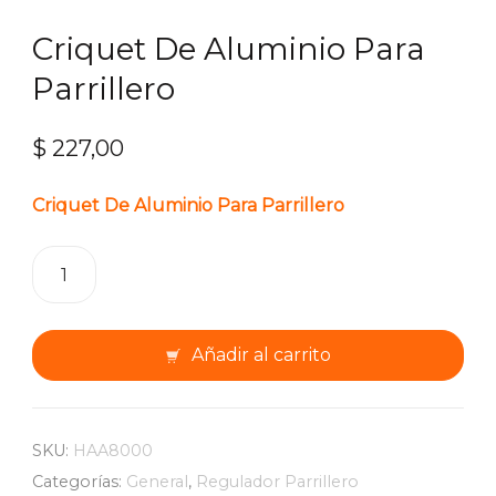
Criquet De Aluminio Para
Parrillero
$
227,00
Criquet De Aluminio Para Parrillero
Criquet
De
Aluminio
Para
Añadir al carrito
Parrillero
cantidad
SKU:
HAA8000
Categorías:
General
,
Regulador Parrillero