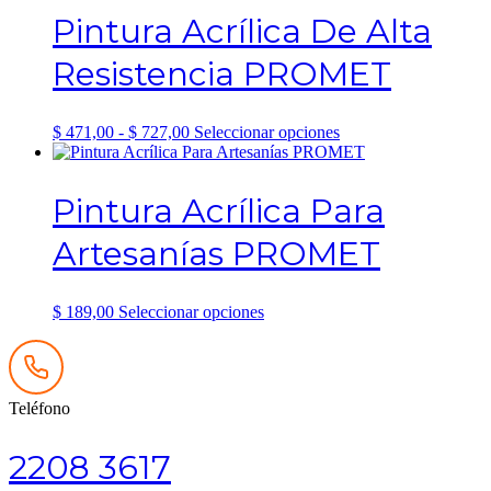
Pintura Acrílica De Alta
Resistencia PROMET
Rango
Este
$
471,00
-
$
727,00
Seleccionar opciones
de
producto
precios:
tiene
desde
múltiples
Pintura Acrílica Para
$ 471,00
variantes.
hasta
Las
Artesanías PROMET
$ 727,00
opciones
se
pueden
elegir
Este
$
189,00
Seleccionar opciones
en
producto
la
tiene
página
múltiples
de
variantes.
producto
Teléfono
Las
opciones
se
2208 3617
pueden
elegir