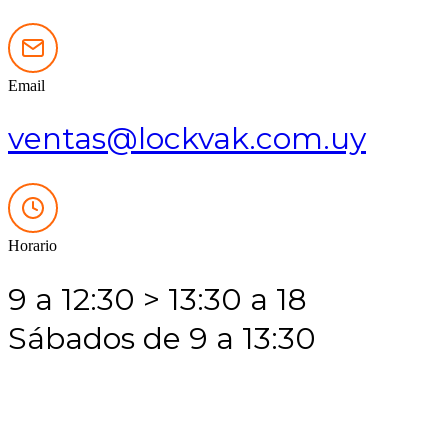
en
la
página
de
Email
producto
ventas@lockvak.com.uy
Horario
9 a 12:30 > 13:30 a 18
Sábados de 9 a 13:30