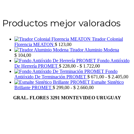
Productos mejor valorados
Tirador Colonial
Florencia MEATON
$
123,00
Tirador Aluminio Modena
$
104,00
Fondo Antióxido
Rango
De Herrería PROMET
$
228,00
-
$
1.722,00
de
Fondo
precios:
Ra
Antióxido De Terminación PROMET
$
671,00
-
$
2.405,00
desde
de
Esmalte Sintético
Rango
$ 228,00
pre
Brillante PROMET
$
299,00
-
$
2.660,00
de
hasta
de
GRAL. FLORES 3291 MONTEVIDEO URUGUAY
precios:
$ 1.722,00
$ 
desde
has
$ 299,00
$ 
hasta
$ 2.660,00