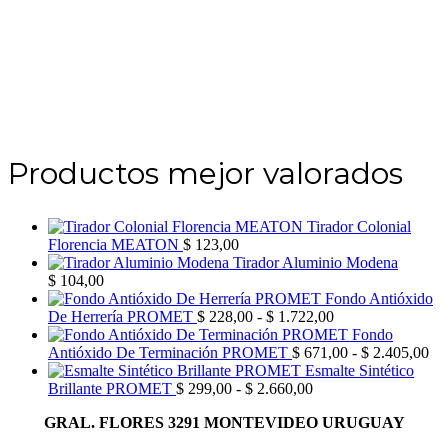
Productos mejor valorados
Tirador Colonial
Florencia MEATON
$
123,00
Tirador Aluminio Modena
$
104,00
Fondo Antióxido
Rango
De Herrería PROMET
$
228,00
-
$
1.722,00
de
Fondo
precios:
Ra
Antióxido De Terminación PROMET
$
671,00
-
$
2.405,00
desde
de
Esmalte Sintético
Rango
$ 228,00
pre
Brillante PROMET
$
299,00
-
$
2.660,00
de
hasta
de
GRAL. FLORES 3291 MONTEVIDEO URUGUAY
precios:
$ 1.722,00
$ 
desde
has