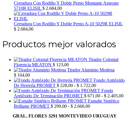
Cerradura Con Rodillo Y Doble Perno Montante Angosto
5710R ELISIL
$
2.684,00
Cerradura Con Rodillo Y Doble Perno A-10 5029R ELISIL
$
2.684,00
Productos mejor valorados
Tirador Colonial
Florencia MEATON
$
123,00
Tirador Aluminio Modena
$
104,00
Fondo Antióxido
Rango
De Herrería PROMET
$
228,00
-
$
1.722,00
de
Fondo
precios:
Ra
Antióxido De Terminación PROMET
$
671,00
-
$
2.405,00
desde
de
Esmalte Sintético
Rango
$ 228,00
pre
Brillante PROMET
$
299,00
-
$
2.660,00
de
hasta
de
GRAL. FLORES 3291 MONTEVIDEO URUGUAY
precios:
$ 1.722,00
$ 
desde
has
$ 299,00
$ 