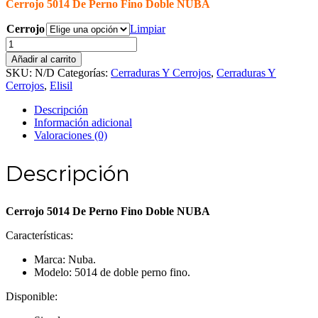
Cerrojo 5014 De Perno Fino Doble NUBA
precios:
desde
Cerrojo
Limpiar
$ 723,00
Cerrojo
hasta
5014
$ 1.448,00
Añadir al carrito
De
SKU:
N/D
Categorías:
Cerraduras Y Cerrojos
,
Cerraduras Y
Perno
Cerrojos
,
Elisil
Fino
Doble
Descripción
NUBA
Información adicional
cantidad
Valoraciones (0)
Descripción
Cerrojo 5014 De Perno Fino Doble NUBA
Características:
Marca: Nuba.
Modelo: 5014 de doble perno fino.
Disponible: