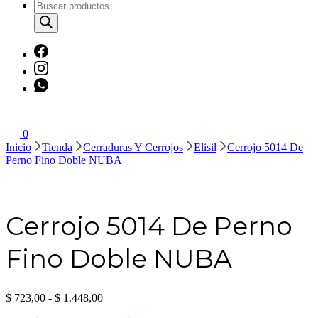
Búsqueda
de
productos
0
Inicio
Tienda
Cerraduras Y Cerrojos
Elisil
Cerrojo 5014 De
Perno Fino Doble NUBA
Cerrojo 5014 De Perno
Fino Doble NUBA
Rango
$
723,00
-
$
1.448,00
de