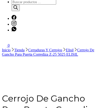
Búsqueda
de
productos
0
Inicio
Tienda
Cerraduras Y Cerrojos
Elisil
Cerrojo De
Gancho Para Puerta Corrediza Z-25 5025 ELISIL
Cerrojo De Gancho