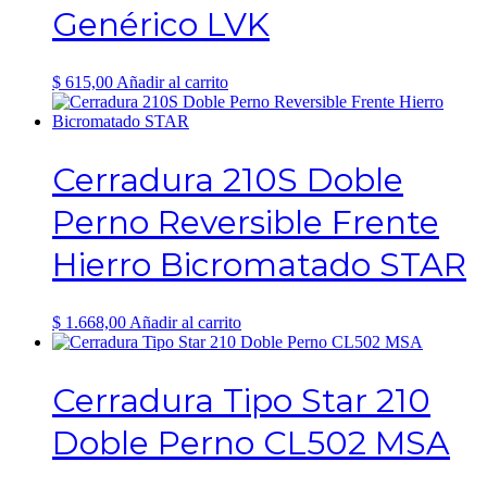
hasta
Las
Genérico LVK
$ 2.850,00
opciones
se
pueden
elegir
$
615,00
Añadir al carrito
en
la
página
de
Cerradura 210S Doble
producto
Perno Reversible Frente
Hierro Bicromatado STAR
$
1.668,00
Añadir al carrito
Cerradura Tipo Star 210
Doble Perno CL502 MSA