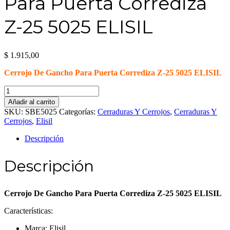
Para Puerta Corrediza
Z-25 5025 ELISIL
$
1.915,00
Cerrojo De Gancho Para Puerta Corrediza Z-25 5025 ELISIL
Cerrojo
De
Añadir al carrito
Gancho
SKU:
SBE5025
Categorías:
Cerraduras Y Cerrojos
,
Cerraduras Y
Para
Cerrojos
,
Elisil
Puerta
Corrediza
Descripción
Z-
25
Descripción
5025
ELISIL
cantidad
Cerrojo De Gancho Para Puerta Corrediza Z-25 5025 ELISIL
Características:
Marca: Elisil.