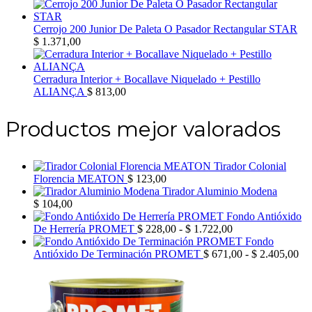
Cerrojo 200 Junior De Paleta O Pasador Rectangular STAR
$
1.371,00
Cerradura Interior + Bocallave Niquelado + Pestillo
ALIANÇA
$
813,00
Productos mejor valorados
Tirador Colonial
Florencia MEATON
$
123,00
Tirador Aluminio Modena
$
104,00
Fondo Antióxido
Rango
De Herrería PROMET
$
228,00
-
$
1.722,00
de
Fondo
precios:
Ra
Antióxido De Terminación PROMET
$
671,00
-
$
2.405,00
desde
de
$ 228,00
pre
hasta
de
$ 1.722,00
$ 