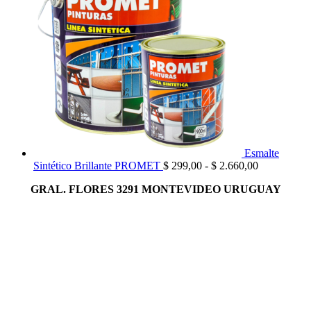
has
$ 
Esmalte
Rango
Sintético Brillante PROMET
$
299,00
-
$
2.660,00
de
GRAL. FLORES 3291 MONTEVIDEO URUGUAY
precios:
desde
$ 299,00
hasta
$ 2.660,00