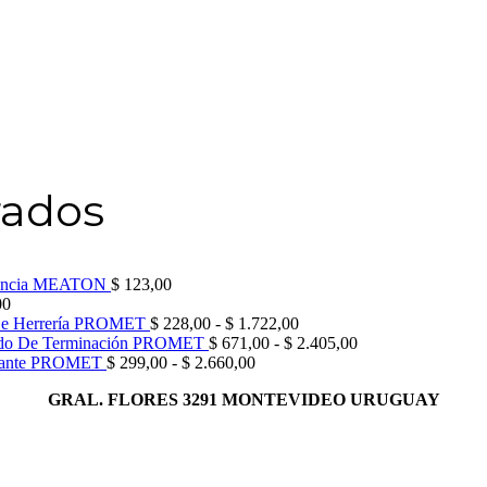
rados
orencia MEATON
$
123,00
00
Rango
De Herrería PROMET
$
228,00
-
$
1.722,00
de
Rango
ido De Terminación PROMET
$
671,00
-
$
2.405,00
Rango
precios:
de
illante PROMET
$
299,00
-
$
2.660,00
de
desde
precios:
GRAL. FLORES 3291 MONTEVIDEO URUGUAY
precios:
$ 228,00
desde
desde
hasta
$ 671,00
$ 299,00
$ 1.722,00
hasta
hasta
$ 2.405,00
$ 2.660,00