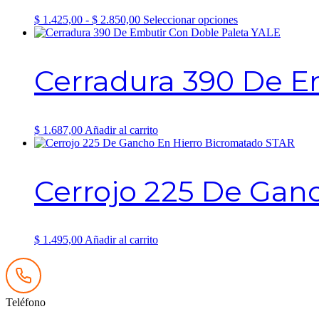
Rango
Este
$
1.425,00
-
$
2.850,00
Seleccionar opciones
de
producto
precios:
tiene
desde
múltiples
Cerradura 390 De E
$ 1.425,00
variantes.
hasta
Las
$ 2.850,00
opciones
se
pueden
$
1.687,00
Añadir al carrito
elegir
en
la
página
Cerrojo 225 De Gan
de
producto
$
1.495,00
Añadir al carrito
Teléfono