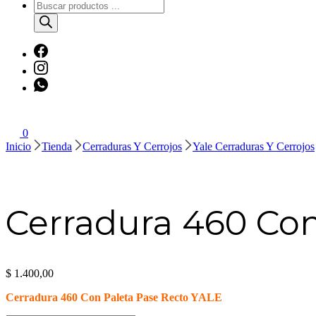
Búsqueda
de
productos
0
Inicio
Tienda
Cerraduras Y Cerrojos
Yale Cerraduras Y Cerrojos
Cerradura 460 Con
$
1.400,00
Cerradura 460 Con Paleta Pase Recto YALE