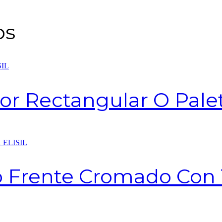
os
r Rectangular O Paleta
 Frente Cromado Con To