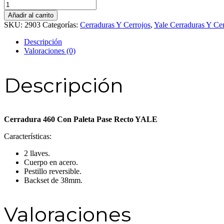
Cerradura
460
Añadir al carrito
Con
SKU:
2903
Categorías:
Cerraduras Y Cerrojos
,
Yale Cerraduras Y Cer
Paleta
Pase
Descripción
Recto
Valoraciones (0)
YALE
cantidad
Descripción
Cerradura 460 Con Paleta Pase Recto YALE
Características:
2 llaves.
Cuerpo en acero.
Pestillo reversible.
Backset de 38mm.
Valoraciones