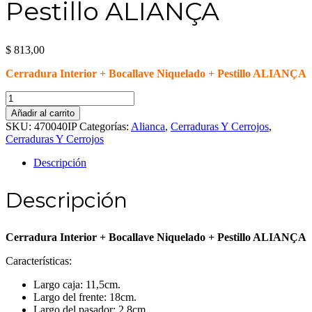
Pestillo ALIANÇA
$
813,00
Cerradura Interior + Bocallave Niquelado + Pestillo ALIANÇA
Cerradura
Interior
Añadir al carrito
+
SKU:
470040IP
Categorías:
Alianca
,
Cerraduras Y Cerrojos
,
Bocallave
Cerraduras Y Cerrojos
Niquelado
+
Descripción
Pestillo
ALIANÇA
Descripción
cantidad
Cerradura Interior + Bocallave Niquelado + Pestillo ALIANÇA
Características:
Largo caja: 11,5cm.
Largo del frente: 18cm.
Largo del pasador: 2,8cm.