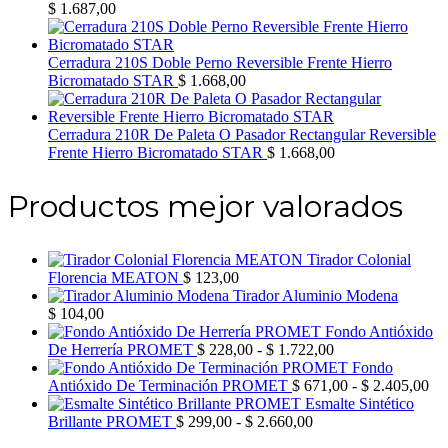
$
1.687,00
Cerradura 210S Doble Perno Reversible Frente Hierro
Bicromatado STAR
$
1.668,00
Cerradura 210R De Paleta O Pasador Rectangular Reversible
Frente Hierro Bicromatado STAR
$
1.668,00
Productos mejor valorados
Tirador Colonial
Florencia MEATON
$
123,00
Tirador Aluminio Modena
$
104,00
Fondo Antióxido
Rango
De Herrería PROMET
$
228,00
-
$
1.722,00
de
Fondo
precios:
Ra
Antióxido De Terminación PROMET
$
671,00
-
$
2.405,00
desde
de
Esmalte Sintético
Rango
$ 228,00
pre
Brillante PROMET
$
299,00
-
$
2.660,00
de
hasta
de