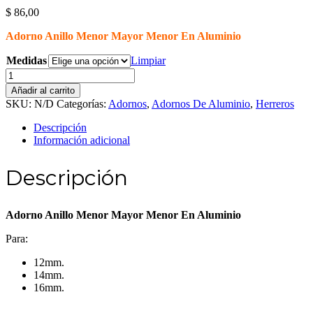
$
86,00
Adorno Anillo Menor Mayor Menor En Aluminio
Medidas
Limpiar
Adorno
Anillo
Añadir al carrito
Menor
SKU:
N/D
Categorías:
Adornos
,
Adornos De Aluminio
,
Herreros
Mayor
Menor
Descripción
En
Información adicional
Aluminio
cantidad
Descripción
Adorno Anillo Menor Mayor Menor En Aluminio
Para:
12mm.
14mm.
16mm.