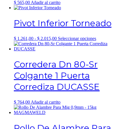
$
565,00
Añadir al carrito
Pivot Inferior Torneado
Rango
Este
$
1.261,00
-
$
2.015,00
Seleccionar opciones
de
producto
precios:
tiene
desde
múltiples
$ 1.261,00
variantes.
Corredera Dn 80-Sr
hasta
Las
$ 2.015,00
opciones
Colgante 1 Puerta
se
pueden
Corrediza DUCASSE
elegir
en
la
página
$
764,00
Añadir al carrito
de
producto
Rollo De Alambre Para