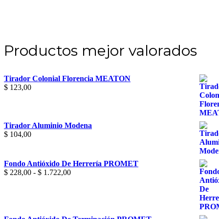
Productos mejor valorados
Tirador Colonial Florencia MEATON
$
123,00
Tirador Aluminio Modena
$
104,00
Fondo Antióxido De Herrería PROMET
Rango
$
228,00
-
$
1.722,00
de
precios:
desde
$ 228,00
hasta