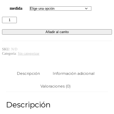
$ 114,00.
$ 103,00.
medida
BOCALLAVE
METRICA
MOTA
Añadir al carrito
1/2"
cantidad
SKU:
N/D
Categoría:
Sin categorizar
Descripción
Información adicional
Valoraciones (0)
Descripción