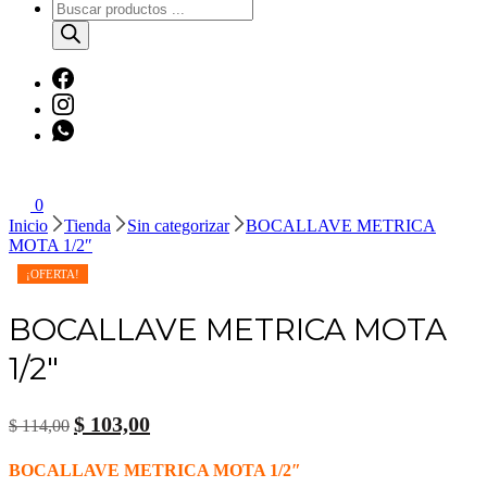
Búsqueda
de
productos
0
Inicio
Tienda
Sin categorizar
BOCALLAVE METRICA
MOTA 1/2″
¡OFERTA!
BOCALLAVE METRICA MOTA
1/2″
El
El
$
103,00
$
114,00
precio
precio
original
actual
BOCALLAVE METRICA MOTA 1/2″
era:
es: