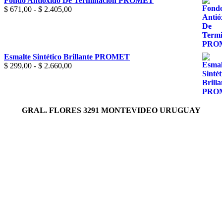
Fondo Antióxido De Terminación PROMET
$ 1.722,00
Rango
$
671,00
-
$
2.405,00
de
precios:
desde
$ 671,00
hasta
Esmalte Sintético Brillante PROMET
$ 2.405,00
Rango
$
299,00
-
$
2.660,00
de
precios:
desde
$ 299,00
hasta
GRAL. FLORES 3291 MONTEVIDEO URUGUAY
$ 2.660,00