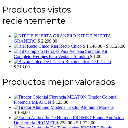
Productos vistos
recientemente
KIT DE PUERTA
GRANERO
$
2.299,00
R
Riel Recto Chico
$
1.146,00
-
$
3.125,00
d
Kit
p
Completo Herrajes Para Ventana Simplón
$
1,00
d
Buzón Chico De Plástico
$
$
313,00
h
$
Productos mejor valorados
Tirador Colonial
Florencia MEATON
$
123,00
Tirador Aluminio Modena
$
104,00
Fondo Antióxido
Rango
De Herrería PROMET
$
228,00
-
$
1.722,00
de
Fondo