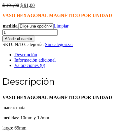
El
El
$
101,00
$
91,00
precio
precio
VASO HEXAGONAL MAGNÉTICO POR UNIDAD
original
actual
era:
es:
medida
Limpiar
$ 101,00.
$ 91,00.
VASO
HEXAGONAL
Añadir al carrito
MAGNÉTICO
SKU:
N/D
Categoría:
Sin categorizar
POR
UNIDAD
Descripción
cantidad
Información adicional
Valoraciones (0)
Descripción
VASO HEXAGONAL MAGNÉTICO POR UNIDAD
marca: mota
medidas: 10mm y 12mm
largo: 65mm