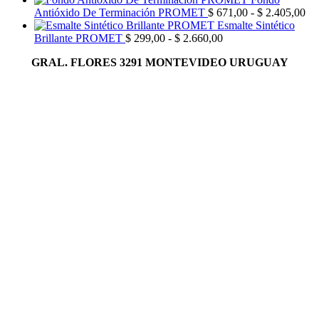
precios:
Ra
Antióxido De Terminación PROMET
$
671,00
-
$
2.405,00
desde
de
Esmalte Sintético
Rango
$ 228,00
pre
Brillante PROMET
$
299,00
-
$
2.660,00
de
hasta
de
GRAL. FLORES 3291 MONTEVIDEO URUGUAY
precios:
$ 1.722,00
$ 
desde
has
$ 299,00
$ 
hasta
$ 2.660,00