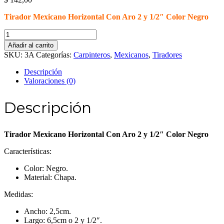
Tirador Mexicano Horizontal Con Aro 2 y 1/2″ Color Negro
Tirador
Mexicano
Añadir al carrito
Horizontal
SKU:
3A
Categorías:
Carpinteros
,
Mexicanos
,
Tiradores
Con
Aro
Descripción
2
Valoraciones (0)
y
1/2"
Descripción
Color
Negro
cantidad
Tirador Mexicano Horizontal Con Aro 2 y 1/2″ Color Negro
Características:
Color: Negro.
Material: Chapa.
Medidas:
Ancho: 2,5cm.
Largo: 6,5cm o 2 y 1/2″.