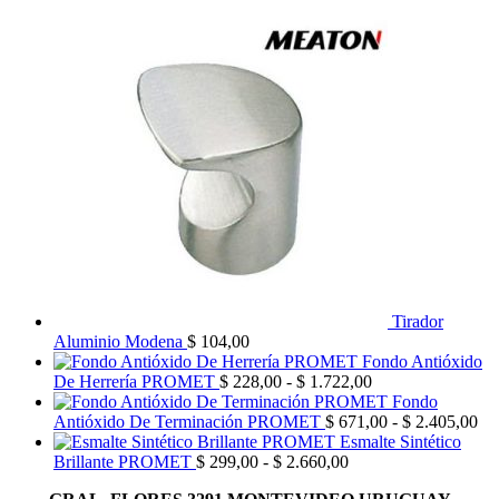
Tirador
Aluminio Modena
$
104,00
Fondo Antióxido
Rango
De Herrería PROMET
$
228,00
-
$
1.722,00
de
Fondo
precios:
Ra
Antióxido De Terminación PROMET
$
671,00
-
$
2.405,00
desde
de
Esmalte Sintético
Rango
$ 228,00
pre
Brillante PROMET
$
299,00
-
$
2.660,00
de
hasta
de