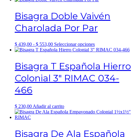
precios:
tiene
desde
múltiples
Bisagra Doble Vaivén
$ 4.393,00
variantes.
hasta
Las
Charolada Por Par
$ 4.840,00
opciones
se
pueden
elegir
Rango
Este
$
439,00
-
$
553,00
Seleccionar opciones
en
de
producto
la
precios:
tiene
página
desde
múltiples
Bisagra T Española Hierro
de
$ 439,00
variantes.
producto
hasta
Las
Colonial 3″ RIMAC 034-
$ 553,00
opciones
se
466
pueden
elegir
en
la
$
230,00
Añadir al carrito
página
de
producto
Bisagra De Ala Española