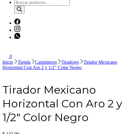
Búsqueda
de
productos
0
Inicio
Tienda
Carpinteros
Tiradores
Tirador Mexicano
Horizontal Con Aro 2 y 1/2″ Color Negro
Tirador Mexicano
Horizontal Con Aro 2 y
1/2″ Color Negro
$
142,00