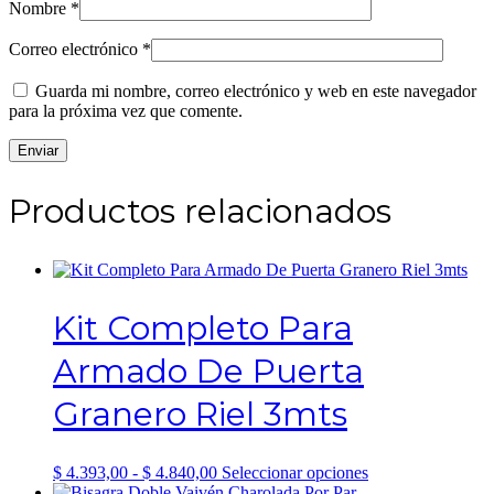
Nombre
*
Correo electrónico
*
Guarda mi nombre, correo electrónico y web en este navegador
para la próxima vez que comente.
Productos relacionados
Kit Completo Para
Armado De Puerta
Granero Riel 3mts
Rango
Este
$
4.393,00
-
$
4.840,00
Seleccionar opciones
de
producto