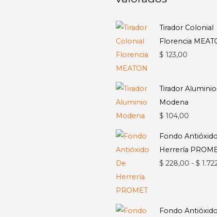
Tirador Colonial
Florencia MEA
$
123,00
Tirador Aluminio
Modena
$
104,00
Fondo Antióxid
Herrería PROM
$
228,00
-
$
1.72
Fondo Antióxid