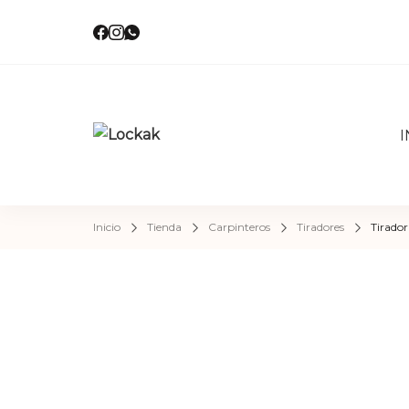
I
Locka
Tienda de 
Inicio
Tienda
Carpinteros
Tiradores
Tirador