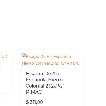
g
Bisagra De Ala
Española Hierro
Colonial 2½x1½″
RIMAC
$
311,00