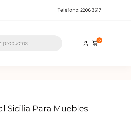
Teléfono:
2208 3617
0
cerrajeros y construcción
al Sicilia Para Muebles