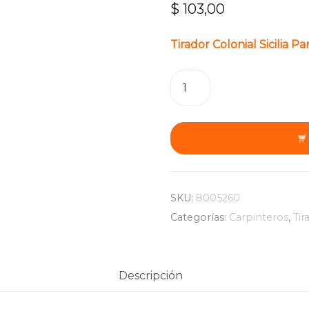
$
103,00
Tirador Colonial Sicilia 
Tirador
Colonial
Sicilia
Para
Muebles
Antiguos
cantidad
SKU:
8005260
Categorías:
Carpinteros
,
Tir
Descripción