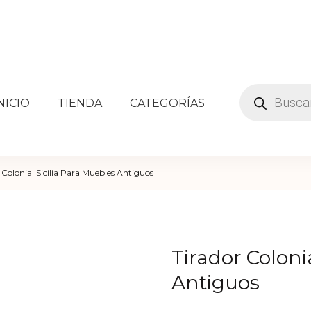
Búsqueda
NICIO
TIENDA
CATEGORÍAS
de
k
herrajes e insumos para herreros, carpinteros, pintores, 
productos
 Colonial Sicilia Para Muebles Antiguos
Tirador Coloni
Antiguos