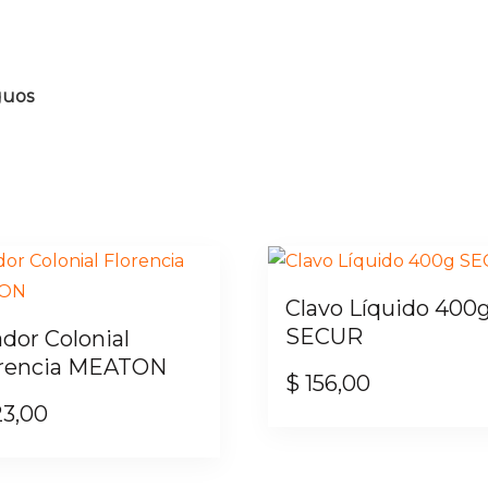
guos
Clavo Líquido 400
SECUR
ador Colonial
orencia MEATON
$
156,00
23,00