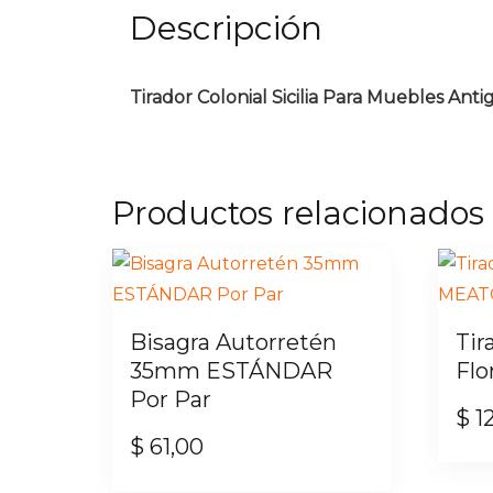
Descripción
Tirador Colonial Sicilia Para Muebles Anti
Productos relacionados
Bisagra Autorretén
Tir
35mm ESTÁNDAR
Fl
Por Par
$
1
$
61,00
Este