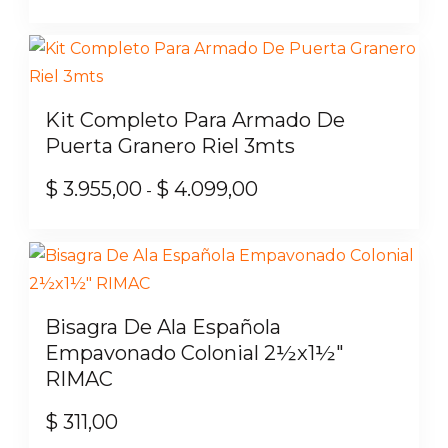
Kit Completo Para Armado De
Puerta Granero Riel 3mts
$
3.955,00
$
4.099,00
Rango
-
de
Este
precios:
producto
desde
tiene
$ 3.955,00
múltiples
Bisagra De Ala Española
hasta
variantes.
Empavonado Colonial 2½x1½″
$ 4.099,00
Las
RIMAC
opciones
$
311,00
se