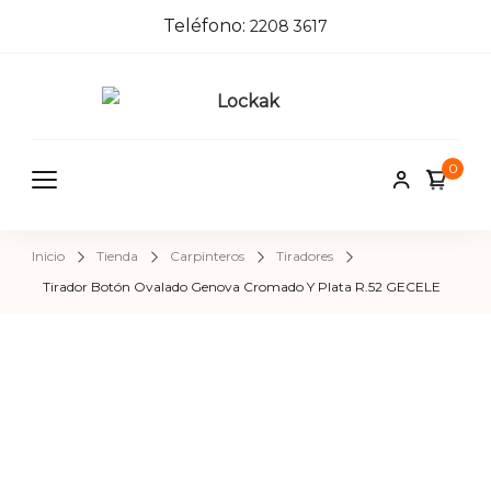
Teléfono:
2208 3617
Locka
Tienda de
herrajes e
k
0
insumos pa
herreros,
carpinteros
Inicio
Tienda
Carpinteros
Tiradores
pintores,
Tirador Botón Ovalado Genova Cromado Y Plata R.52 GECELE
cerrajeros 
construcci