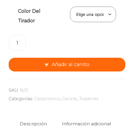
Color Del
Tirador
Tirador
Botón
Ovalado
Genova
Añadir al carrito
Cromado
Y
Plata
R.52
SKU:
N/D
GECELE
Categorías:
Carpinteros
,
Gecele
,
Tiradores
cantidad
Descripción
Información adicional