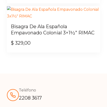
pueden
elegir
en
la
Bisagra De Ala Española
página
Empavonado Colonial 3×1½″ RIMAC
de
producto
$
329,00
Teléfono
2208 3617