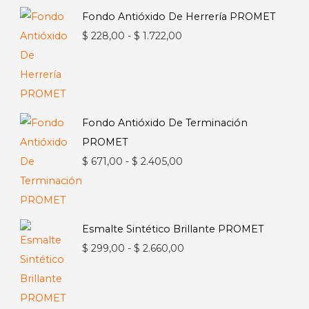
Fondo Antióxido De Herrería PROMET
Rango
$
228,00
-
$
1.722,00
de
precios:
desde
$ 228,00
Fondo Antióxido De Terminación
hasta
PROMET
$ 1.722,00
Rango
$
671,00
-
$
2.405,00
de
precios:
desde
Esmalte Sintético Brillante PROMET
$ 671,00
Rango
$
299,00
-
$
2.660,00
hasta
de
$ 2.405,00
precios:
desde