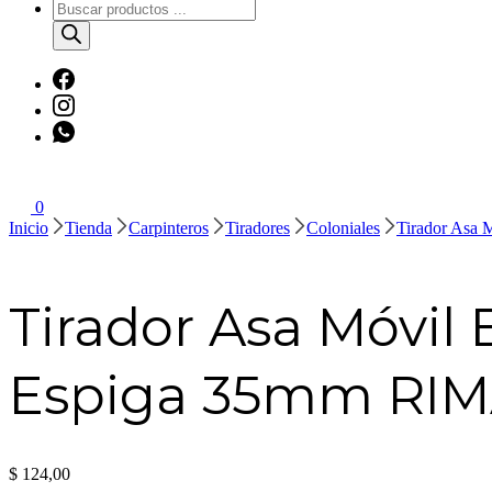
Búsqueda
de
productos
0
Inicio
Tienda
Carpinteros
Tiradores
Coloniales
Tirador Asa 
Tirador Asa Móvil 
Espiga 35mm RI
$
124,00