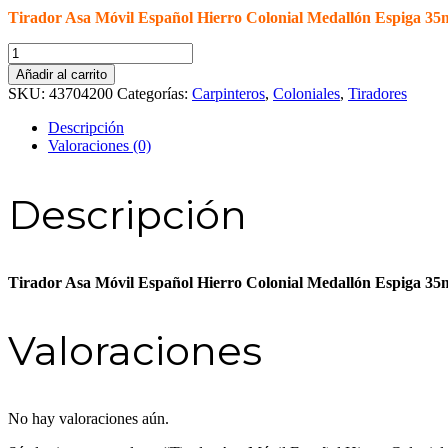
Tirador Asa Móvil Español Hierro Colonial Medallón Espiga
Tirador
Asa
Añadir al carrito
Móvil
SKU:
43704200
Categorías:
Carpinteros
,
Coloniales
,
Tiradores
Español
Hierro
Descripción
Colonial
Valoraciones (0)
Medallón
Espiga
35mm
Descripción
RIMAC
cantidad
Tirador Asa Móvil Español Hierro Colonial Medallón Espiga
Valoraciones
No hay valoraciones aún.