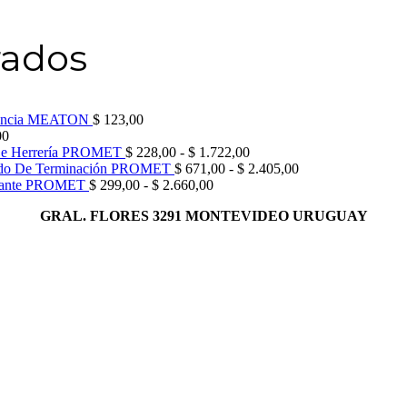
rados
orencia MEATON
$
123,00
00
Rango
De Herrería PROMET
$
228,00
-
$
1.722,00
de
Rango
ido De Terminación PROMET
$
671,00
-
$
2.405,00
Rango
precios:
de
illante PROMET
$
299,00
-
$
2.660,00
de
desde
precios:
GRAL. FLORES 3291 MONTEVIDEO URUGUAY
precios:
$ 228,00
desde
desde
hasta
$ 671,00
$ 299,00
$ 1.722,00
hasta
hasta
$ 2.405,00
$ 2.660,00