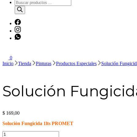
Búsqueda
de
productos
0
Inicio
Tienda
Pinturas
Productos Especiales
Solución Fungici
Solución Fungicid
$
169,00
Solución Fungicida 1lts PROMET
Solución