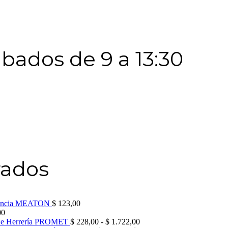
Sábados de 9 a 13:30
rados
orencia MEATON
$
123,00
00
Rango
De Herrería PROMET
$
228,00
-
$
1.722,00