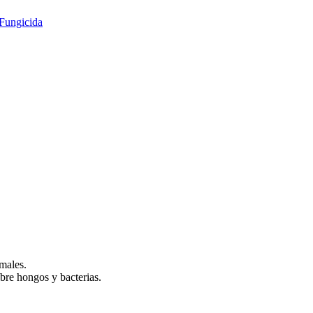
Fungicida
males.
bre hongos y bacterias.