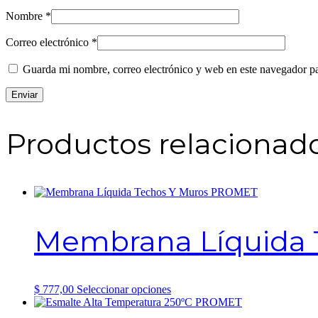
Nombre
*
Correo electrónico
*
Guarda mi nombre, correo electrónico y web en este navegador p
Productos relacionad
Membrana Líquida
Este
$
777,00
Seleccionar opciones
producto
tiene