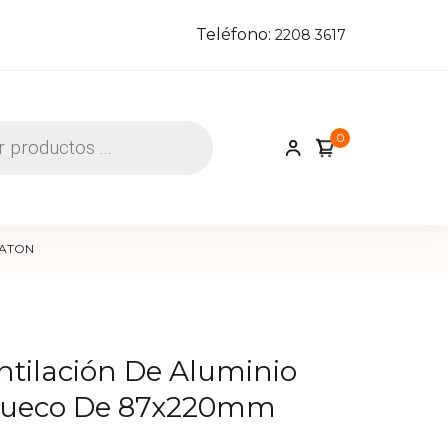
Teléfono:
2208 3617
0
cerrajeros y construcción
MEATON
entilación De Aluminio
ueco De 87x220mm