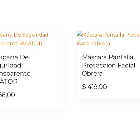
iparra De
Máscara Pantalla
uridad
Protección Facial
nsparente
Obrera
IATOR
$
419,00
56,00