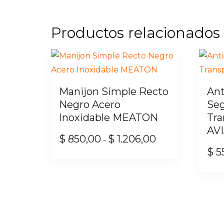
Productos relacionados
Manijon Simple Recto
Ant
Negro Acero
Seg
Inoxidable MEATON
Tra
AV
$
850,00
$
1.206,00
Rango
-
$
5
de
Este
precios:
producto
desde
tiene
$ 850,00
múltiples
hasta
variantes.
$ 1.206,00