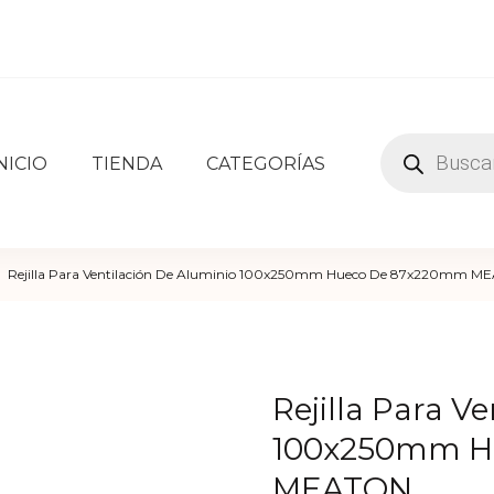
Búsqueda
NICIO
TIENDA
CATEGORÍAS
de
k
herrajes e insumos para herreros, carpinteros, pintores, 
productos
Rejilla Para Ventilación De Aluminio 100x250mm Hueco De 87x220mm 
Rejilla Para V
100x250mm H
MEATON