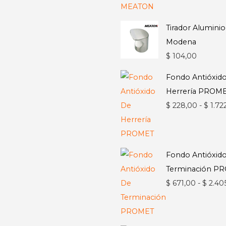
Tirador Aluminio
Modena
$
104,00
Fondo Antióxid
Herrería PROM
$
228,00
-
$
1.72
Fondo Antióxid
Terminación P
$
671,00
-
$
2.40