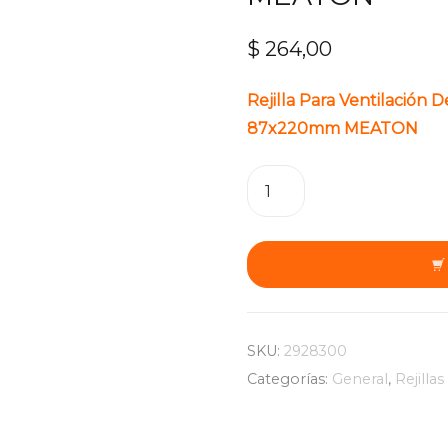
$
264,00
Rejilla Para Ventilació
87x220mm MEATON
Rejilla
Para
Ventilación
De
Aluminio
100x250mm
Hueco
De
SKU:
2928300
87x220mm
Categorías:
General
,
Rejilla
MEATON
cantidad