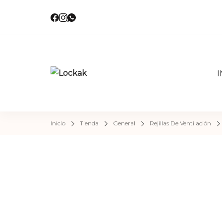
I
Locka
Tienda de 
Inicio
Tienda
General
Rejillas De Ventilación