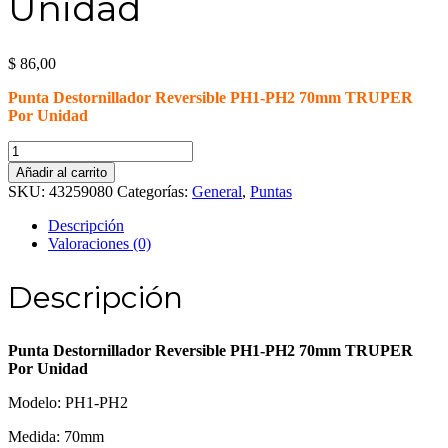
Unidad
$
86,00
Punta Destornillador Reversible PH1-PH2 70mm TRUPER
Por Unidad
Punta
Destornillador
Añadir al carrito
Reversible
SKU:
43259080
Categorías:
General
,
Puntas
PH1-
PH2
Descripción
70mm
Valoraciones (0)
TRUPER
Por
Descripción
Unidad
cantidad
Punta Destornillador Reversible PH1-PH2 70mm TRUPER
Por Unidad
Modelo: PH1-PH2
Medida: 70mm