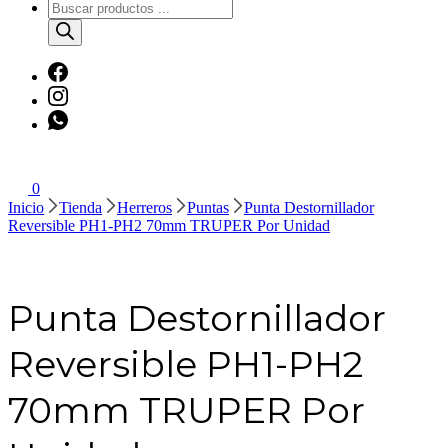
Búsqueda
de
productos
0
Inicio
Tienda
Herreros
Puntas
Punta Destornillador
Reversible PH1-PH2 70mm TRUPER Por Unidad
Punta Destornillador
Reversible PH1-PH2
70mm TRUPER Por