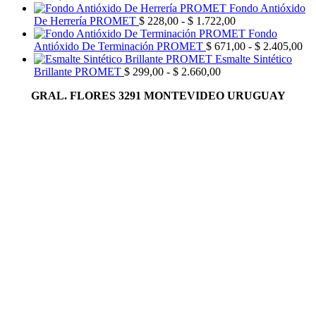
Fondo Antióxido
Rango
De Herrería PROMET
$
228,00
-
$
1.722,00
de
Fondo
precios:
Ra
Antióxido De Terminación PROMET
$
671,00
-
$
2.405,00
desde
de
Esmalte Sintético
Rango
$ 228,00
pre
Brillante PROMET
$
299,00
-
$
2.660,00
de
hasta
de
GRAL. FLORES 3291 MONTEVIDEO URUGUAY
precios:
$ 1.722,00
$ 
desde
has
$ 299,00
$ 
hasta
$ 2.660,00