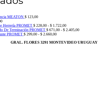
rados
orencia MEATON
$
123,00
00
Rango
De Herrería PROMET
$
228,00
-
$
1.722,00
de
Rango
ido De Terminación PROMET
$
671,00
-
$
2.405,00
Rango
precios:
de
illante PROMET
$
299,00
-
$
2.660,00
de
desde
precios:
GRAL. FLORES 3291 MONTEVIDEO URUGUAY
precios:
$ 228,00
desde
desde
hasta
$ 671,00
$ 299,00
$ 1.722,00
hasta
hasta
$ 2.405,00
$ 2.660,00