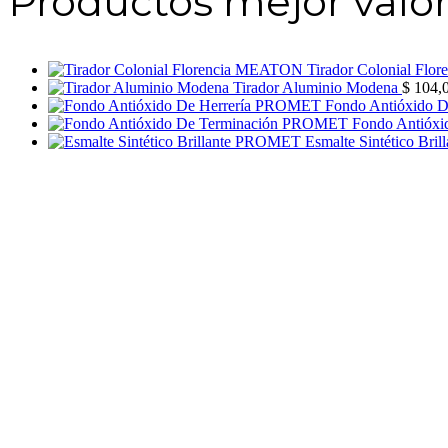
Productos mejor valo
Tirador Colonial Fl
Tirador Aluminio Modena
$
104,
Fondo Antióxido 
Fondo Antióx
Esmalte Sintético Br