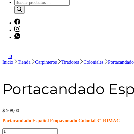
Búsqueda
de
productos
0
Inicio
Tienda
Carpinteros
Tiradores
Coloniales
Portacandad
Portacandado Esp
$
508,00
Portacandado Español Empavonado Colonial 3″ RIMAC
Portacandado