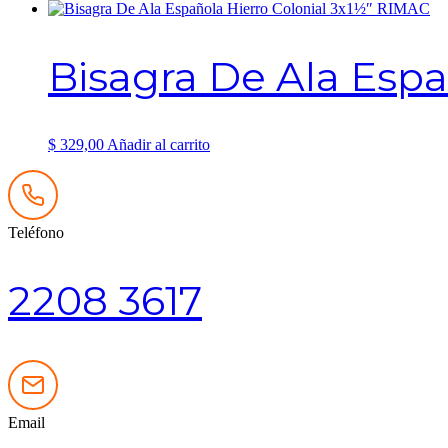
en
la
página
Bisagra De Ala Espa
de
producto
$
329,00
Añadir al carrito
Teléfono
2208 3617
Email