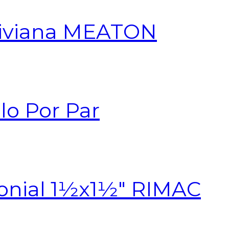
Liviana MEATON
lo Por Par
onial 1½x1½″ RIMAC