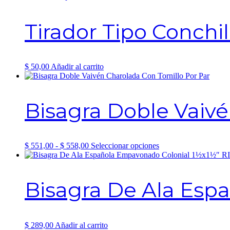
Tirador Tipo Conch
$
50,00
Añadir al carrito
Bisagra Doble Vaivé
Rango
Este
$
551,00
-
$
558,00
Seleccionar opciones
de
producto
precios:
tiene
desde
múltiples
Bisagra De Ala Esp
$ 551,00
variantes.
hasta
Las
$ 558,00
opciones
se
pueden
$
289,00
Añadir al carrito
elegir