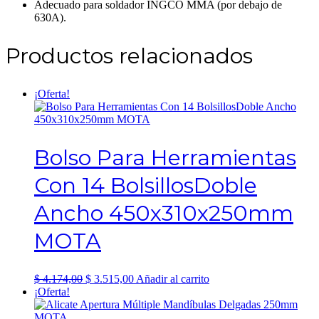
Adecuado para soldador INGCO MMA (por debajo de
630A).
Productos relacionados
¡Oferta!
Bolso Para Herramientas
Con 14 BolsillosDoble
Ancho 450x310x250mm
MOTA
El
El
$
4.174,00
$
3.515,00
Añadir al carrito
precio
precio
¡Oferta!
original
actual
era:
es: