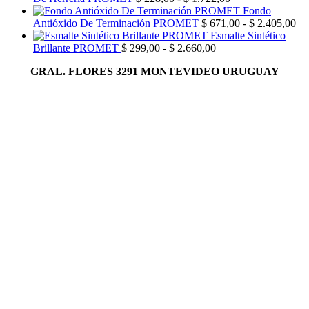
de
Fondo
precios:
Ra
Antióxido De Terminación PROMET
$
671,00
-
$
2.405,00
desde
de
Esmalte Sintético
Rango
$ 228,00
pre
Brillante PROMET
$
299,00
-
$
2.660,00
de
hasta
de
GRAL. FLORES 3291 MONTEVIDEO URUGUAY
precios:
$ 1.722,00
$ 
desde
has
$ 299,00
$ 
hasta
$ 2.660,00