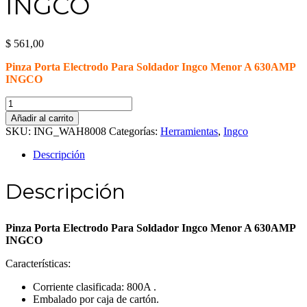
INGCO
$
561,00
Pinza Porta Electrodo Para Soldador Ingco Menor A 630AMP
INGCO
Pinza
Porta
Añadir al carrito
Electrodo
SKU:
ING_WAH8008
Categorías:
Herramientas
,
Ingco
Para
Soldador
Descripción
Ingco
Menor
Descripción
A
630AMP
INGCO
cantidad
Pinza Porta Electrodo Para Soldador Ingco Menor A 630AMP
INGCO
Características:
Corriente clasificada: 800A .
Embalado por caja de cartón.