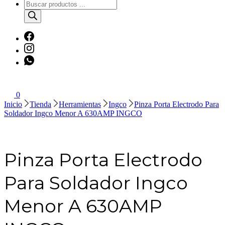
Búsqueda
de
productos
0
Inicio
Tienda
Herramientas
Ingco
Pinza Porta Electrodo Para
Soldador Ingco Menor A 630AMP INGCO
Pinza Porta Electrodo
Para Soldador Ingco
Menor A 630AMP