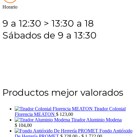
Horario
9 a 12:30 > 13:30 a 18
Sábados de 9 a 13:30
Productos mejor valorados
Tirador Colonial
Florencia MEATON
$
123,00
Tirador Aluminio Modena
$
104,00
Fondo Antióxido
Rango
De Herrería PROMET
$
228,00
-
$
1.722,00