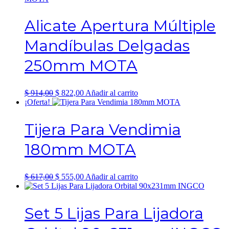
$ 4.174,00.
$ 3.515,00.
Alicate Apertura Múltiple
Mandíbulas Delgadas
250mm MOTA
El
El
$
914,00
$
822,00
Añadir al carrito
precio
precio
¡Oferta!
original
actual
era:
es:
Tijera Para Vendimia
$ 914,00.
$ 822,00.
180mm MOTA
El
El
$
617,00
$
555,00
Añadir al carrito
precio
precio
original
actual
era:
es:
Set 5 Lijas Para Lijadora
$ 617,00.
$ 555,00.