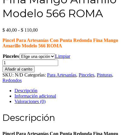
Modelo 566 ROMA
Rango
$
40,00
-
$
110,00
de
Pincel Para Artesanías Con Punta Redonda Fina Mango
precios:
Amarillo Modelo 566 ROMA
desde
$ 40,00
Pinceles
Limpiar
hasta
Pincel
$ 110,00
Para
Añadir al carrito
Artesanías
SKU:
N/D
Categorías:
Para Artesanías
,
Pinceles
,
Pinturas
,
Con
Redondos
Punta
Redonda
Descripción
Fina
Información adicional
Mango
Valoraciones (0)
Amarillo
Modelo
Descripción
566
ROMA
cantidad
Pincel Para Artesanías Con Punta Redonda Fina Mango