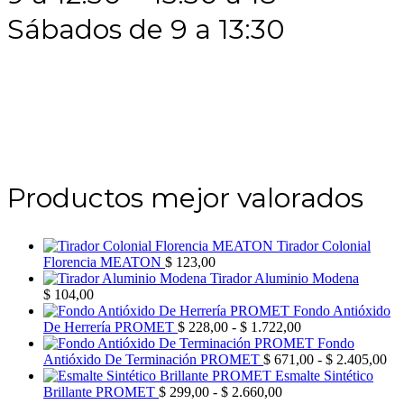
Sábados de 9 a 13:30
Productos mejor valorados
Tirador Colonial
Florencia MEATON
$
123,00
Tirador Aluminio Modena
$
104,00
Fondo Antióxido
Rango
De Herrería PROMET
$
228,00
-
$
1.722,00
de
Fondo
precios:
Ra
Antióxido De Terminación PROMET
$
671,00
-
$
2.405,00
desde
de
Esmalte Sintético
Rango
$ 228,00
pre
Brillante PROMET
$
299,00
-
$
2.660,00