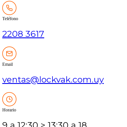
de
producto
Teléfono
2208 3617
Email
ventas@lockvak.com.uy
Horario
9 a 12:30 > 13:30 a 18