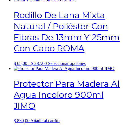
página
desde
múltiples
de
$ 945,00
variantes.
Rodillo De Lana Mixta
producto
hasta
Las
$ 4.034,00
opciones
Natural / Poliéster Con
se
pueden
Fibras De 13mm Y 25mm
elegir
en
Con Cabo ROMA
la
página
de
producto
Rango
Este
$
65,00
-
$
287,00
Seleccionar opciones
de
producto
precios:
tiene
desde
múltiples
Protector Para Madera Al
$ 65,00
variantes.
hasta
Las
Agua Incoloro 900ml
$ 287,00
opciones
se
JIMO
pueden
elegir
en
la
$
830,00
Añadir al carrito
página