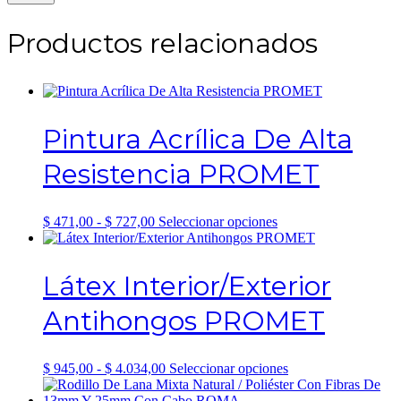
Productos relacionados
Pintura Acrílica De Alta
Resistencia PROMET
Rango
Este
$
471,00
-
$
727,00
Seleccionar opciones
de
producto
precios:
tiene
desde
múltiples
Látex Interior/Exterior
$ 471,00
variantes.
hasta
Las
Antihongos PROMET
$ 727,00
opciones
se
pueden
elegir
Rango
Este
$
945,00
-
$
4.034,00
Seleccionar opciones
en
de
producto
la
precios:
tiene