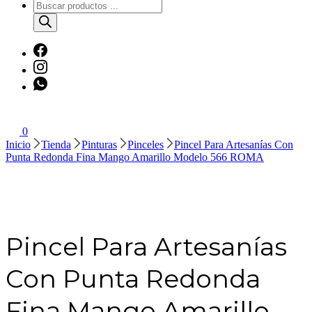
Búsqueda
de
productos
0
Inicio
Tienda
Pinturas
Pinceles
Pincel Para Artesanías Con
Punta Redonda Fina Mango Amarillo Modelo 566 ROMA
Pincel Para Artesanías
Con Punta Redonda
Fina Mango Amarillo