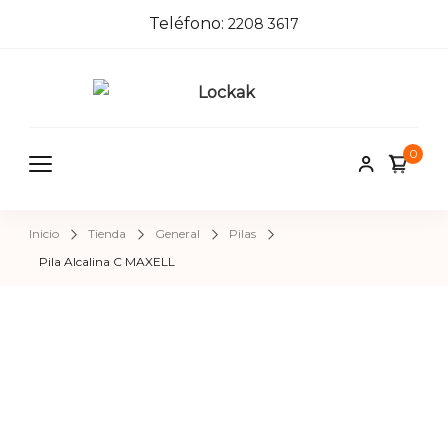
Teléfono:
2208 3617
Locka
Tienda de
herrajes e
k
0
insumos pa
herreros,
carpinteros
Inicio
Tienda
General
Pilas
pintores,
Pila Alcalina C MAXELL
cerrajeros 
construcci