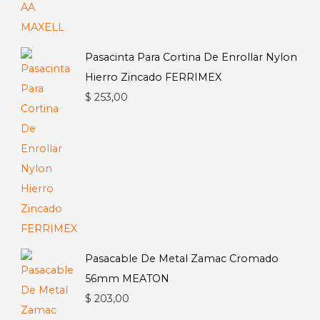
de
precios:
desde
Pasacinta Para Cortina De Enrollar Nylon
$ 94,00
Hierro Zincado FERRIMEX
hasta
$
253,00
$ 255,00
Pasacable De Metal Zamac Cromado
56mm MEATON
$
203,00