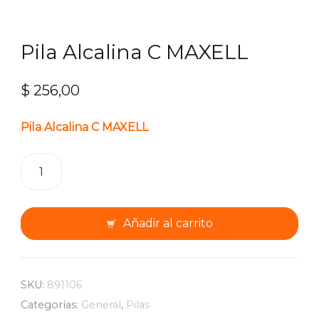
Pila Alcalina C MAXELL
$
256,00
Pila Alcalina C MAXELL
Pila
Alcalina
C
MAXELL
Añadir al carrito
cantidad
SKU:
891106
Categorías:
General
,
Pilas