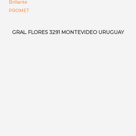
$ 2.405,00
precios:
desde
$ 299,00
hasta
GRAL. FLORES 3291 MONTEVIDEO URUGUAY
$ 2.660,00