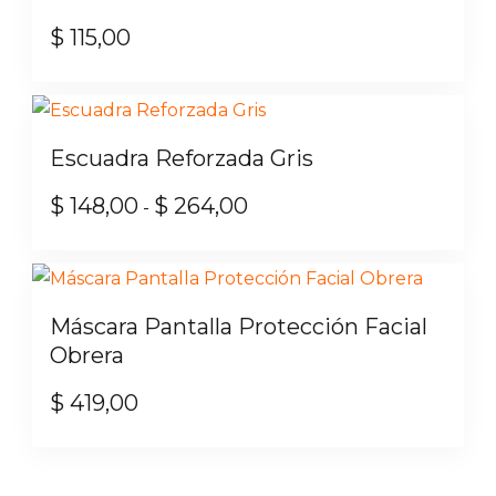
variantes.
$ 1.441,00
$
115,00
Las
opciones
se
pueden
Escuadra Reforzada Gris
elegir
en
$
148,00
$
264,00
Rango
-
la
de
Este
página
precios:
producto
de
desde
tiene
producto
Máscara Pantalla Protección Facial
$ 148,00
múltiples
Obrera
hasta
variantes.
$ 264,00
$
419,00
Las
opciones
se
pueden