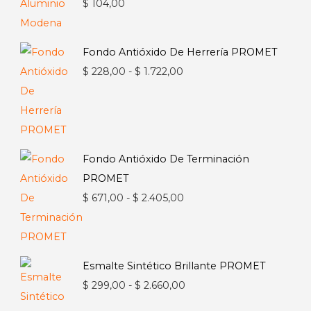
$
104,00
Fondo Antióxido De Herrería PROMET
Rango
$
228,00
-
$
1.722,00
de
precios:
desde
$ 228,00
Fondo Antióxido De Terminación
hasta
PROMET
$ 1.722,00
Rango
$
671,00
-
$
2.405,00
de
precios:
desde
Esmalte Sintético Brillante PROMET
$ 671,00
Rango
$
299,00
-
$
2.660,00
hasta
de