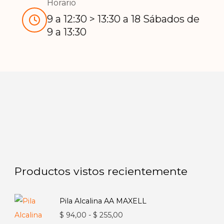
Horario
9 a 12:30 > 13:30 a 18 Sábados de
9 a 13:30
Productos vistos recientemente
Pila Alcalina AA MAXELL
Rango
$
94,00
-
$
255,00