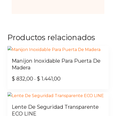
Productos relacionados
Manijon Inoxidable Para Puerta De
Madera
$
832,00
$
1.441,00
Rango
-
de
Este
precios:
producto
desde
tiene
Lente De Seguridad Transparente
$ 832,00
múltiples
ECO LINE
hasta