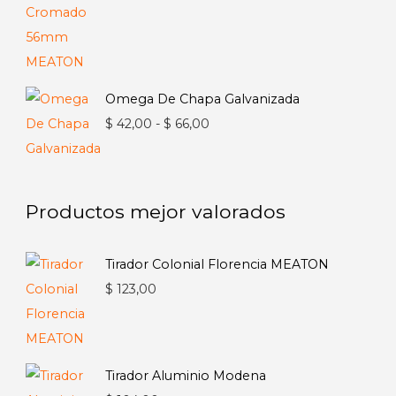
Omega De Chapa Galvanizada
Rango
$
42,00
-
$
66,00
de
precios:
desde
Productos mejor valorados
$ 42,00
hasta
Tirador Colonial Florencia MEATON
$ 66,00
$
123,00
Tirador Aluminio Modena