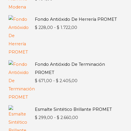
Fondo Antióxido De Herrería PROMET
Rango
$
228,00
-
$
1.722,00
de
precios:
desde
$ 228,00
Fondo Antióxido De Terminación
hasta
PROMET
$ 1.722,00
Rango
$
671,00
-
$
2.405,00
de
precios:
desde
Esmalte Sintético Brillante PROMET
$ 671,00
Rango
$
299,00
-
$
2.660,00
hasta
de
$ 2.405,00