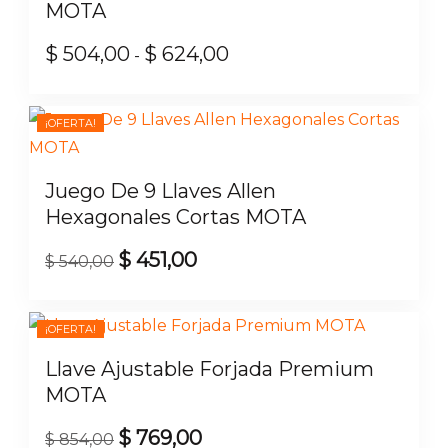
MOTA
$
504,00
$
624,00
Rango
-
de
Este
precios:
producto
¡OFERTA!
desde
tiene
$ 504,00
múltiples
Juego De 9 Llaves Allen
hasta
variantes.
Hexagonales Cortas MOTA
$ 624,00
Las
$
451,00
opciones
El
El
$
540,00
se
precio
precio
pueden
original
actual
¡OFERTA!
elegir
era:
es:
Llave Ajustable Forjada Premium
en
$ 540,00.
$ 451,00.
MOTA
la
página
$
769,00
El
El
$
854,00