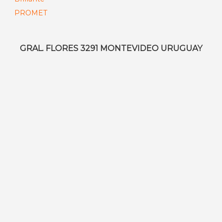
precios:
desde
$ 299,00
hasta
GRAL. FLORES 3291 MONTEVIDEO URUGUAY
$ 2.660,00