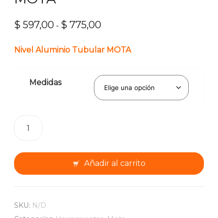
$
597,00
$
775,00
Rango
-
de
Nivel Aluminio Tubular MOTA
precios:
desde
$ 597,00
Medidas
hasta
$ 775,00
Nivel
Aluminio
Tubular
MOTA
Añadir al carrito
cantidad
SKU:
N/D