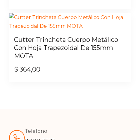
de
precio
precio
Este
producto
original
actual
producto
era:
es:
tiene
$ 854,00.
$ 769,00.
múltiples
Cutter Trincheta Cuerpo Metálico
variantes.
Con Hoja Trapezoidal De 155mm
Las
MOTA
opciones
$
364,00
se
pueden
elegir
en
la
página
de
producto
Teléfono