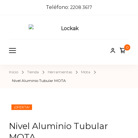
Teléfono:
2208 3617
Locka
Tienda de
herrajes e
k
0
insumos pa
herreros,
carpinteros
Inicio
Tienda
Herramientas
Mota
pintores,
Nivel Aluminio Tubular MOTA
cerrajeros 
construcci
¡OFERTA!
Nivel Aluminio Tubular
MOTA