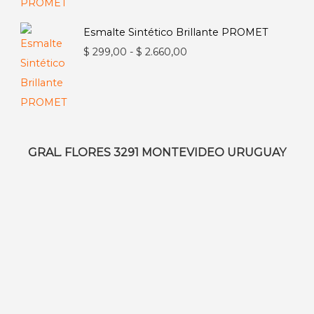
precios:
desde
Esmalte Sintético Brillante PROMET
$ 671,00
Rango
$
299,00
-
$
2.660,00
hasta
de
$ 2.405,00
precios:
desde
$ 299,00
hasta
GRAL. FLORES 3291 MONTEVIDEO URUGUAY
$ 2.660,00