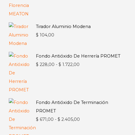
Tirador Aluminio Modena
$
104,00
Fondo Antióxido De Herrería PROMET
Rango
$
228,00
-
$
1.722,00
de
precios:
desde
$ 228,00
Fondo Antióxido De Terminación
hasta
PROMET
$ 1.722,00
Rango
$
671,00
-
$
2.405,00
de