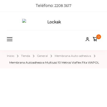
Teléfono:
2208 3617
Locka
Tienda de
herrajes e
k
0
insumos pa
herreros,
carpinteros
Inicio
Tienda
General
Membrana Auto-adhesiva
pintores,
Membrana Autoadhesiva Multiuso 10 Metros ViaFlex Fita VIAPOL
cerrajeros 
construcci