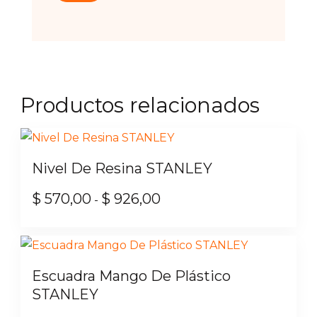
Productos relacionados
Nivel De Resina STANLEY
$
570,00
$
926,00
Rango
-
de
Este
precios:
producto
desde
tiene
Escuadra Mango De Plástico
$ 570,00
múltiples
STANLEY
hasta
variantes.
$ 926,00