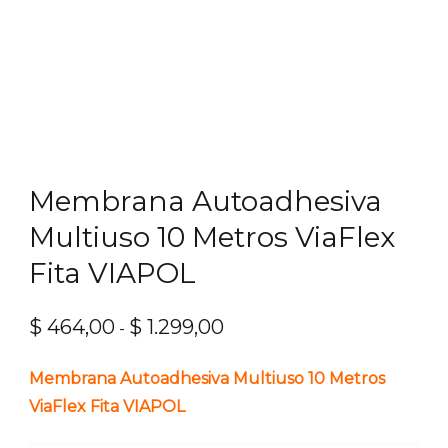
Membrana Autoadhesiva
Multiuso 10 Metros ViaFlex
Fita VIAPOL
$
464,00
$
1.299,00
Rango
-
de
Membrana Autoadhesiva Multiuso 10 Metros
precios:
ViaFlex Fita VIAPOL
desde
$ 464,00