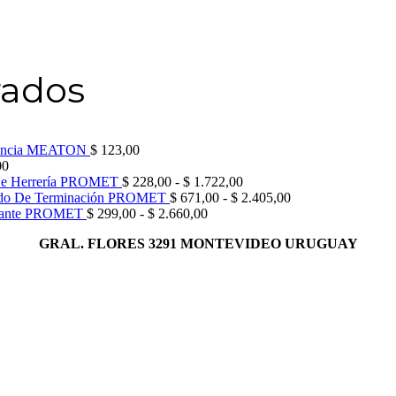
rados
orencia MEATON
$
123,00
00
Rango
De Herrería PROMET
$
228,00
-
$
1.722,00
de
Rango
ido De Terminación PROMET
$
671,00
-
$
2.405,00
Rango
precios:
de
illante PROMET
$
299,00
-
$
2.660,00
de
desde
precios:
GRAL. FLORES 3291 MONTEVIDEO URUGUAY
precios:
$ 228,00
desde
desde
hasta
$ 671,00
$ 299,00
$ 1.722,00
hasta
hasta
$ 2.405,00
$ 2.660,00