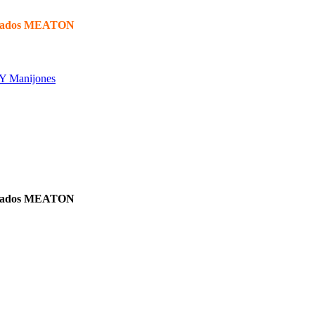
s Lados MEATON
Y Manijones
s Lados MEATON