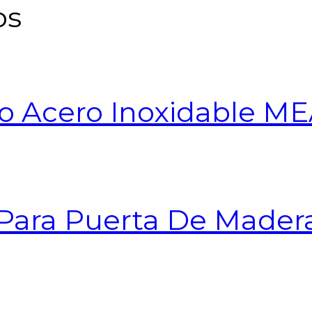
os
to Acero Inoxidable 
 Para Puerta De Mader