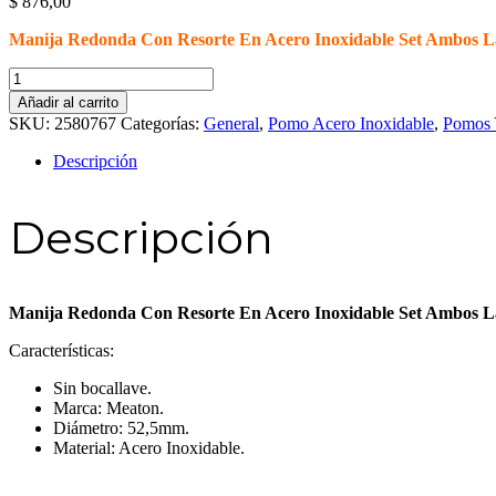
$
876,00
Manija Redonda Con Resorte En Acero Inoxidable Set Ambo
Manija
Redonda
Añadir al carrito
Con
SKU:
2580767
Categorías:
General
,
Pomo Acero Inoxidable
,
Pomos 
Resorte
En
Descripción
Acero
Inoxidable
Set
Descripción
Ambos
Lados
MEATON
cantidad
Manija Redonda Con Resorte En Acero Inoxidable Set Ambo
Características:
Sin bocallave.
Marca: Meaton.
Diámetro: 52,5mm.
Material: Acero Inoxidable.