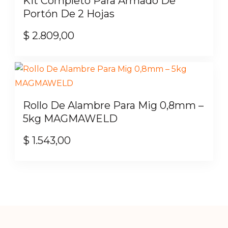
Kit Completo Para Armado De
hasta
variantes.
Portón De 2 Hojas
$ 3.557,00
Las
$
2.809,00
opciones
se
pueden
elegir
en
Rollo De Alambre Para Mig 0,8mm –
la
5kg MAGMAWELD
página
de
$
1.543,00
producto