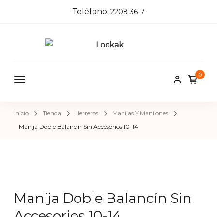
Teléfono:
2208 3617
Locka
Tienda de
herrajes e
k
0
insumos pa
herreros,
carpinteros
Inicio
Tienda
Herreros
Manijas Y Manijones
pintores,
Manija Doble Balancín Sin Accesorios 10-14
cerrajeros 
construcci
Manija Doble Balancín Sin
Accesorios 10-14