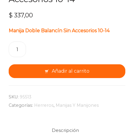
$
337,00
Manija Doble Balancín Sin Accesorios 10-14
Manija
Doble
Balancín
Sin
Añadir al carrito
Accesorios
10-
14
cantidad
SKU:
95513
Categorías:
Herreros
,
Manijas Y Manijones
Descripción