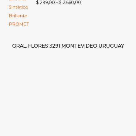
Rango
$
299,00
-
$
2.660,00
hasta
de
$ 2.405,00
precios:
desde
$ 299,00
hasta
GRAL. FLORES 3291 MONTEVIDEO URUGUAY
$ 2.660,00