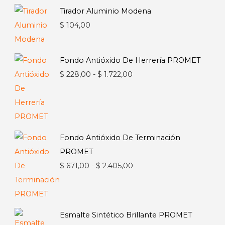
Tirador Aluminio Modena
$
104,00
Fondo Antióxido De Herrería PROMET
Rango
$
228,00
-
$
1.722,00
de
precios:
desde
$ 228,00
Fondo Antióxido De Terminación
hasta
PROMET
$ 1.722,00
Rango
$
671,00
-
$
2.405,00
de
precios:
desde
Esmalte Sintético Brillante PROMET
$ 671,00