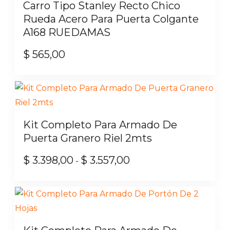
Carro Tipo Stanley Recto Chico
Rueda Acero Para Puerta Colgante
A168 RUEDAMAS
$
565,00
Kit Completo Para Armado De
Puerta Granero Riel 2mts
$
3.398,00
$
3.557,00
Rango
-
de
Este
precios:
producto
desde
tiene
$ 3.398,00
múltiples