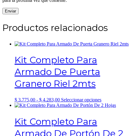
para la próxima vez que comente.
Productos relacionados
Kit Completo Para
Armado De Puerta
Granero Riel 2mts
Rango
Este
$
3.775,00
-
$
4.283,00
Seleccionar opciones
de
producto
precios:
tiene
desde
múltiples
Kit Completo Para
$ 3.775,00
variantes.
hasta
Las
Armado De Portón De 2
$ 4.283,00
opciones