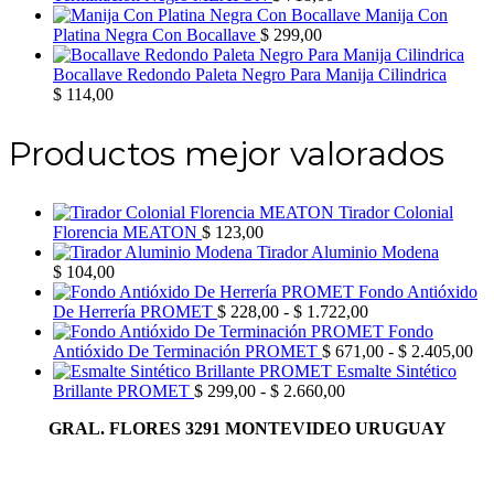
Manija Con
Platina Negra Con Bocallave
$
299,00
Bocallave Redondo Paleta Negro Para Manija Cilindrica
$
114,00
Productos mejor valorados
Tirador Colonial
Florencia MEATON
$
123,00
Tirador Aluminio Modena
$
104,00
Fondo Antióxido
Rango
De Herrería PROMET
$
228,00
-
$
1.722,00
de
Fondo
precios:
Ra
Antióxido De Terminación PROMET
$
671,00
-
$
2.405,00
desde
de
Esmalte Sintético
Rango
$ 228,00
pre
Brillante PROMET
$
299,00
-
$
2.660,00
de
hasta
de
GRAL. FLORES 3291 MONTEVIDEO URUGUAY
precios:
$ 1.722,00
$ 
desde
has
$ 299,00
$ 
hasta