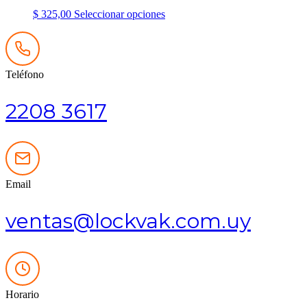
elegir
Este
$
325,00
Seleccionar opciones
en
producto
la
tiene
página
múltiples
de
variantes.
producto
Teléfono
Las
opciones
se
2208 3617
pueden
elegir
en
la
página
de
Email
producto
ventas@lockvak.com.uy
Horario