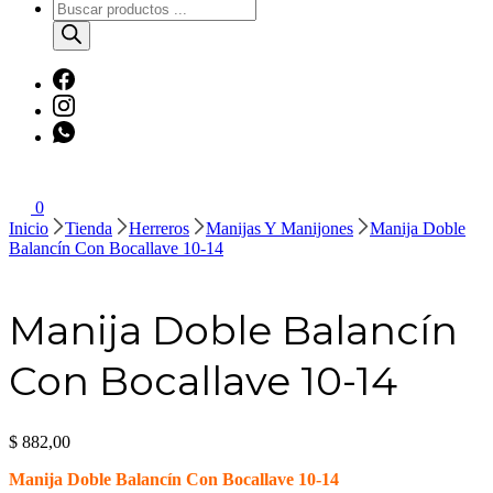
Búsqueda
de
productos
0
Inicio
Tienda
Herreros
Manijas Y Manijones
Manija Doble
Balancín Con Bocallave 10-14
Manija Doble Balancín
Con Bocallave 10-14
$
882,00
Manija Doble Balancín Con Bocallave 10-14