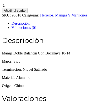
Manija
Doble
Añadir al carrito
Balancín
SKU:
95518
Categorías:
Herreros
,
Manijas Y Manijones
Con
Bocallave
Descripción
10-
Valoraciones (0)
14
cantidad
Descripción
Manija Doble Balancín Con Bocallave 10-14
Marca: Stop
Terminación: Niquel Satinado
Material: Aluminio
Origen: Chino
Valoraciones