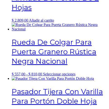
se
Hojas
pueden
elegir
en
la
$
2.809,00
Añadir al carrito
página
de
producto
Rueda De Colgar Para
Puerta Granero Rústica
Negra Nacional
Rango
Este
$
557,00
-
$
810,00
Seleccionar opciones
de
producto
precios:
tiene
desde
múltiples
Pasador Tijera Con Varilla
$ 557,00
variantes.
hasta
Las
Para Portón Doble Hoja
$ 810,00
opciones
se
pueden