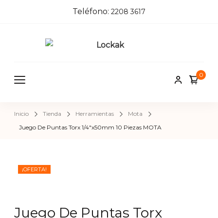
Teléfono:
2208 3617
Locka
Tienda de
herrajes e
k
0
insumos pa
herreros,
carpinteros
Inicio
Tienda
Herramientas
Mota
pintores,
Juego De Puntas Torx 1/4″x50mm 10 Piezas MOTA
cerrajeros 
construcci
¡OFERTA!
Juego De Puntas Torx