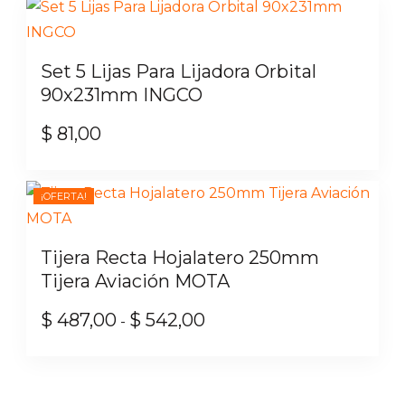
era:
es:
$ 775,00.
$ 698,00.
Set 5 Lijas Para Lijadora Orbital
90x231mm INGCO
$
81,00
¡OFERTA!
Tijera Recta Hojalatero 250mm
Tijera Aviación MOTA
$
487,00
$
542,00
Rango
-
de
Este
precios:
producto
desde
tiene