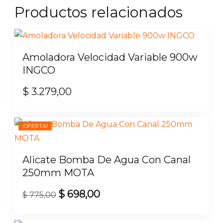
Productos relacionados
Amoladora Velocidad Variable 900w
INGCO
$
3.279,00
¡OFERTA!
Alicate Bomba De Agua Con Canal
250mm MOTA
$
698,00
El
El
$
775,00
precio
precio
original
actual