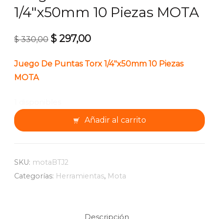
1/4″x50mm 10 Piezas MOTA
$
297,00
El
El
$
330,00
precio
precio
Juego De Puntas Torx 1/4″x50mm 10 Piezas
original
actual
MOTA
era:
es:
$ 330,00.
$ 297,00.
1 disponibles
Juego
Añadir al carrito
De
Puntas
Torx
1/4"x50mm
SKU:
motaBTJ2
10
Categorías:
Herramientas
,
Mota
Piezas
MOTA
cantidad
Descripción