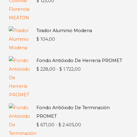
$
123,00
Tirador Aluminio Modena
$
104,00
Fondo Antióxido De Herrería PROMET
Rango
$
228,00
-
$
1.722,00
de
precios:
desde
$ 228,00
Fondo Antióxido De Terminación
hasta
PROMET
$ 1.722,00
Rango
$
671,00
-
$
2.405,00
de