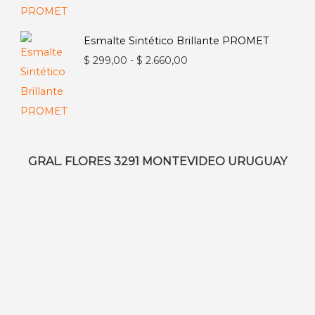
precios:
desde
Esmalte Sintético Brillante PROMET
$ 671,00
Rango
$
299,00
-
$
2.660,00
hasta
de
$ 2.405,00
precios:
desde
$ 299,00
hasta
GRAL. FLORES 3291 MONTEVIDEO URUGUAY
$ 2.660,00