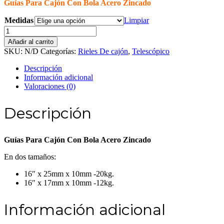
Guías Para Cajón Con Bola Acero Zincado
Medidas
Limpiar
Guías
Para
Añadir al carrito
Cajón
SKU:
N/D
Categorías:
Rieles De cajón
,
Telescópico
Con
Bola
Descripción
Acero
Información adicional
Zincado
Valoraciones (0)
cantidad
Descripción
Guías Para Cajón Con Bola Acero Zincado
En dos tamaños:
16″ x 25mm x 10mm -20kg.
16″ x 17mm x 10mm -12kg.
Información adicional