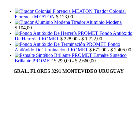
Tirador Colonial
Florencia MEATON
$
123,00
Tirador Aluminio Modena
$
104,00
Fondo Antióxido
Rango
De Herrería PROMET
$
228,00
-
$
1.722,00
de
Fondo
precios:
Ra
Antióxido De Terminación PROMET
$
671,00
-
$
2.405,00
desde
de
Esmalte Sintético
Rango
$ 228,00
pre
Brillante PROMET
$
299,00
-
$
2.660,00
de
hasta
de
GRAL. FLORES 3291 MONTEVIDEO URUGUAY
precios:
$ 1.722,00
$ 
desde
has
$ 299,00
$ 
hasta
$ 2.660,00