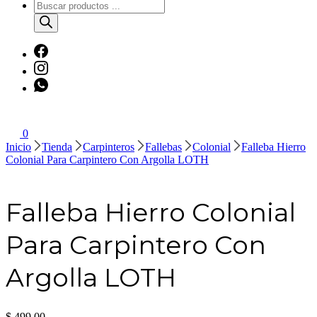
Búsqueda
de
productos
0
Inicio
Tienda
Carpinteros
Fallebas
Colonial
Falleba Hierro
Colonial Para Carpintero Con Argolla LOTH
Falleba Hierro Colonial
Para Carpintero Con
Argolla LOTH
$
499,00