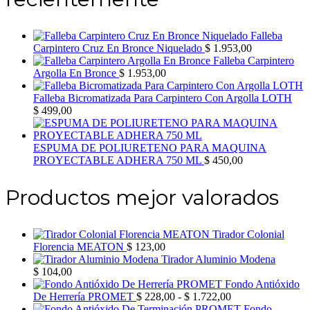
Falleba
Carpintero Cruz En Bronce Niquelado
$
1.953,00
Falleba Carpintero
Argolla En Bronce
$
1.953,00
Falleba Bicromatizada Para Carpintero Con Argolla LOTH
$
499,00
ESPUMA DE POLIURETENO PARA MAQUINA
PROYECTABLE ADHERA 750 ML
$
450,00
Productos mejor valorados
Tirador Colonial
Florencia MEATON
$
123,00
Tirador Aluminio Modena
$
104,00
Fondo Antióxido
Rango
De Herrería PROMET
$
228,00
-
$
1.722,00
de
Fondo