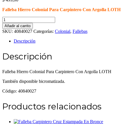
Falleba Hierro Colonial Para Carpintero Con Argolla LOTH
Falleba
Hierro
Añadir al carrito
Colonial
SKU:
40840027
Categorías:
Colonial
,
Fallebas
Para
Carpintero
Descripción
Con
Argolla
Descripción
LOTH
cantidad
Falleba Hierro Colonial Para Carpintero Con Argolla LOTH
También disponible bicromatizada.
Código: 40840027
Productos relacionados