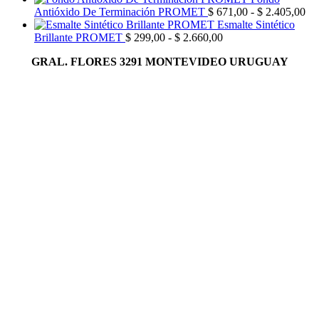
precios:
Ra
Antióxido De Terminación PROMET
$
671,00
-
$
2.405,00
desde
de
Esmalte Sintético
Rango
$ 228,00
pre
Brillante PROMET
$
299,00
-
$
2.660,00
de
hasta
de
GRAL. FLORES 3291 MONTEVIDEO URUGUAY
precios:
$ 1.722,00
$ 
desde
has
$ 299,00
$ 
hasta
$ 2.660,00