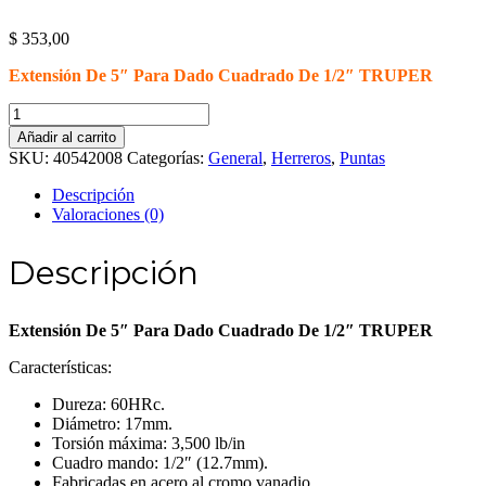
$
353,00
Extensión De 5″ Para Dado Cuadrado De 1/2″ TRUPER
Extensión
De
Añadir al carrito
5"
SKU:
40542008
Categorías:
General
,
Herreros
,
Puntas
Para
Dado
Descripción
Cuadrado
Valoraciones (0)
De
1/2"
Descripción
TRUPER
cantidad
Extensión De 5″ Para Dado Cuadrado De 1/2″ TRUPER
Características:
Dureza: 60HRc.
Diámetro: 17mm.
Torsión máxima: 3,500 lb/in
Cuadro mando: 1/2″ (12.7mm).
Fabricadas en acero al cromo vanadio.