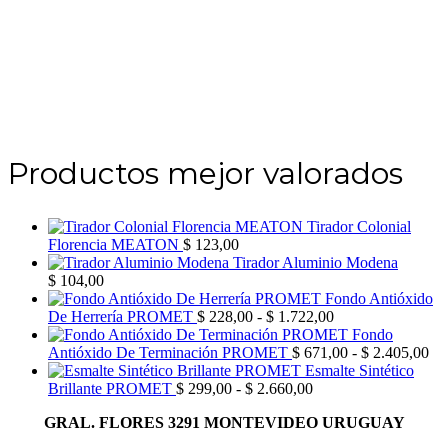
Productos mejor valorados
Tirador Colonial
Florencia MEATON
$
123,00
Tirador Aluminio Modena
$
104,00
Fondo Antióxido
Rango
De Herrería PROMET
$
228,00
-
$
1.722,00
de
Fondo
precios:
Ra
Antióxido De Terminación PROMET
$
671,00
-
$
2.405,00
desde
de
Esmalte Sintético
Rango
$ 228,00
pre
Brillante PROMET
$
299,00
-
$
2.660,00
de
hasta
de
GRAL. FLORES 3291 MONTEVIDEO URUGUAY
precios:
$ 1.722,00
$ 
desde
has