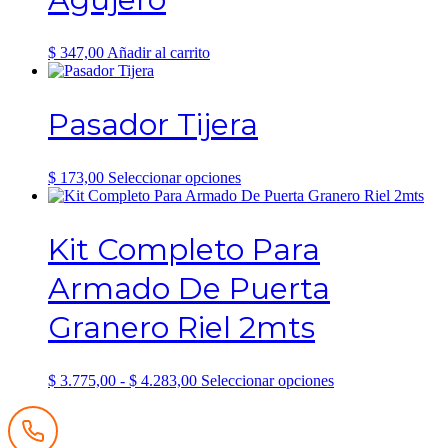
se
pueden
elegir
$
347,00
Añadir al carrito
en
la
página
Pasador Tijera
de
producto
Este
$
173,00
Seleccionar opciones
producto
tiene
múltiples
Kit Completo Para
variantes.
Las
Armado De Puerta
opciones
se
Granero Riel 2mts
pueden
elegir
en
la
Rango
Este
$
3.775,00
-
$
4.283,00
Seleccionar opciones
página
de
producto
de
precios:
tiene
producto
desde
múltiples