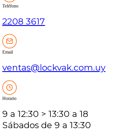
$ 3.775,00
variantes.
Teléfono
hasta
Las
$ 4.283,00
opciones
se
2208 3617
pueden
elegir
en
la
página
de
Email
producto
ventas@lockvak.com.uy
Horario
9 a 12:30 > 13:30 a 18
Sábados de 9 a 13:30