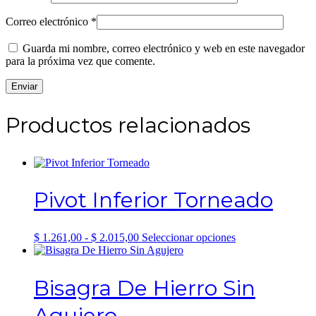
Correo electrónico
*
Guarda mi nombre, correo electrónico y web en este navegador
para la próxima vez que comente.
Productos relacionados
Pivot Inferior Torneado
Rango
Este
$
1.261,00
-
$
2.015,00
Seleccionar opciones
de
producto
precios:
tiene
desde
múltiples
Bisagra De Hierro Sin
$ 1.261,00
variantes.
hasta
Las
Agujero
$ 2.015,00
opciones