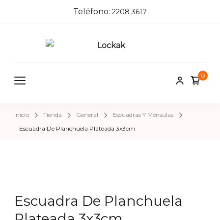
Teléfono:
2208 3617
Locka
Tienda de
herrajes e
k
0
insumos pa
herreros,
carpinteros
Inicio
Tienda
General
Escuadras Y Ménsulas
pintores,
Escuadra De Planchuela Plateada 3x3cm
cerrajeros 
construcci
Escuadra De Planchuela
Plateada 3x3cm