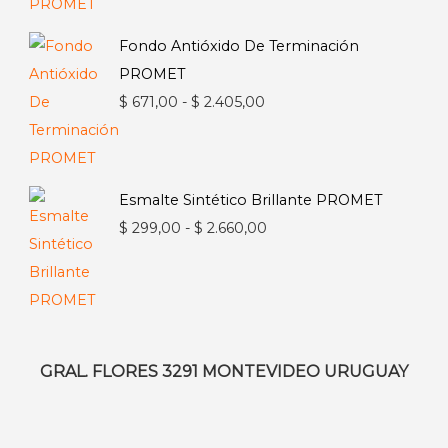
desde
$ 228,00
Fondo Antióxido De Terminación
hasta
PROMET
$ 1.722,00
Rango
$
671,00
-
$
2.405,00
de
precios:
desde
Esmalte Sintético Brillante PROMET
$ 671,00
Rango
$
299,00
-
$
2.660,00
hasta
de
$ 2.405,00
precios:
desde
$ 299,00
hasta
GRAL. FLORES 3291 MONTEVIDEO URUGUAY
$ 2.660,00