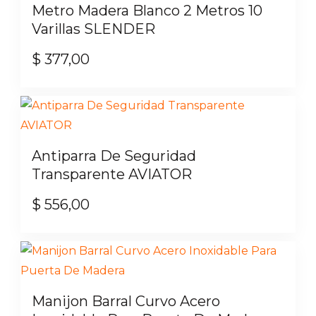
Metro Madera Blanco 2 Metros 10
hasta
variantes.
Varillas SLENDER
$ 142,00
Las
$
377,00
opciones
se
pueden
elegir
en
Antiparra De Seguridad
la
Transparente AVIATOR
página
de
$
556,00
producto
Manijon Barral Curvo Acero