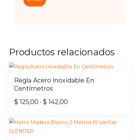
Productos relacionados
Regla Acero Inoxidable En
Centímetros
$
125,00
$
142,00
Rango
-
de
Este
precios:
producto
desde
tiene
$ 125,00
múltiples