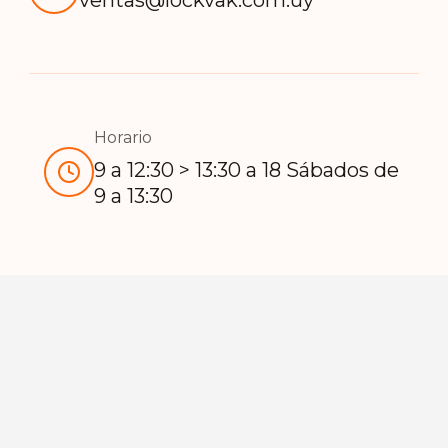
ventas@lockvak.com.uy
de
producto
Horario
9 a 12:30 > 13:30 a 18 Sábados de
9 a 13:30