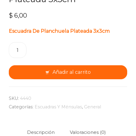
$
6,00
Escuadra De Planchuela Plateada 3x3cm
Escuadra
De
Planchuela
Plateada
Añadir al carrito
3x3cm
cantidad
SKU:
4440
Categorías:
Escuadras Y Ménsulas
,
General
Descripción
Valoraciones (0)