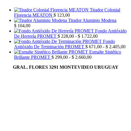
Tirador Colonial
Florencia MEATON
$
123,00
Tirador Aluminio Modena
$
104,00
Fondo Antióxido
Rango
De Herrería PROMET
$
228,00
-
$
1.722,00
de
Fondo
precios:
Ra
Antióxido De Terminación PROMET
$
671,00
-
$
2.405,00
desde
de
Esmalte Sintético
Rango
$ 228,00
pre
Brillante PROMET
$
299,00
-
$
2.660,00
de
hasta
de
GRAL. FLORES 3291 MONTEVIDEO URUGUAY
precios:
$ 1.722,00
$ 
desde
has
$ 299,00
$ 
hasta
$ 2.660,00