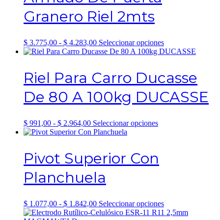
Granero Riel 2mts
Rango
Este
$
3.775,00
-
$
4.283,00
Seleccionar opciones
de
producto
precios:
tiene
desde
múltiples
Riel Para Carro Ducasse
$ 3.775,00
variantes.
hasta
Las
De 80 A 100kg DUCASSE
$ 4.283,00
opciones
se
pueden
elegir
Rango
Este
$
991,00
-
$
2.964,00
Seleccionar opciones
en
de
producto
la
precios:
tiene
página
desde
múltiples
Pivot Superior Con
de
$ 991,00
variantes.
producto
hasta
Las
Planchuela
$ 2.964,00
opciones
se
pueden
elegir
Rango
Este
$
1.077,00
-
$
1.842,00
Seleccionar opciones
en
de
producto
la