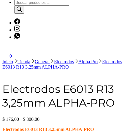
Búsqueda
de
productos
0
Inicio
Tienda
General
Electrodos
Alpha Pro
Electrodos
E6013 R13 3,25mm ALPHA-PRO
Electrodos E6013 R13
3,25mm ALPHA-PRO
Rango
$
176,00
-
$
800,00
de
Electrodos E6013 R13 3,25mm ALPHA-PRO
precios: