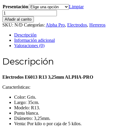
desde
Presentación
Limpiar
$ 176,00
Electrodos
hasta
E6013
$ 800,00
Añadir al carrito
R13
SKU:
N/D
Categorías:
Alpha Pro
,
Electrodos
,
Herreros
3,25mm
ALPHA-
Descripción
PRO
Información adicional
cantidad
Valoraciones (0)
Descripción
Electrodos E6013 R13 3,25mm ALPHA-PRO
Características:
Color: Gris.
Largo: 35cm.
Modelo: R13.
Punta blanca.
Diámetro: 3,25mm.
Venta: Por kilo o por caja de 5 kilos.