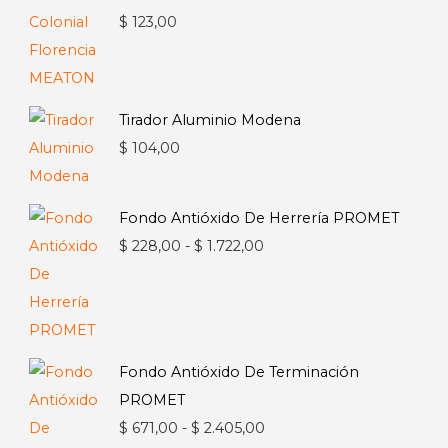
$
123,00
Tirador Aluminio Modena
$
104,00
Fondo Antióxido De Herrería PROMET
Rango
$
228,00
-
$
1.722,00
de
precios:
desde
$ 228,00
Fondo Antióxido De Terminación
hasta
PROMET
$ 1.722,00
Rango
$
671,00
-
$
2.405,00