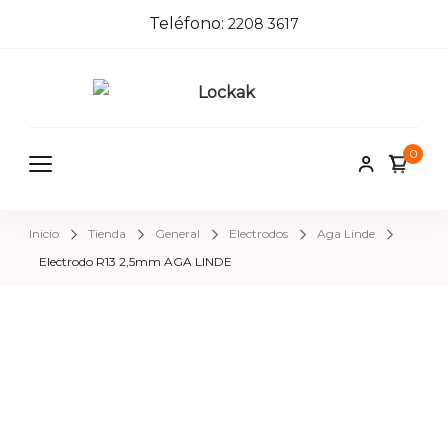
Teléfono:
2208 3617
Locka
Tienda de
herrajes e
k
0
insumos pa
herreros,
carpinteros
Inicio
Tienda
General
Electrodos
Aga Linde
pintores,
Electrodo R13 2,5mm AGA LINDE
cerrajeros 
construcci