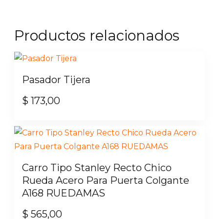
Productos relacionados
Pasador Tijera
$
173,00
Este
producto
tiene
múltiples
Carro Tipo Stanley Recto Chico
variantes.
Rueda Acero Para Puerta Colgante
Las
A168 RUEDAMAS
opciones
$
565,00
se