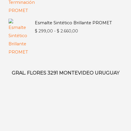
de
precios:
desde
Esmalte Sintético Brillante PROMET
$ 671,00
Rango
$
299,00
-
$
2.660,00
hasta
de
$ 2.405,00
precios:
desde
$ 299,00
hasta
GRAL. FLORES 3291 MONTEVIDEO URUGUAY
$ 2.660,00