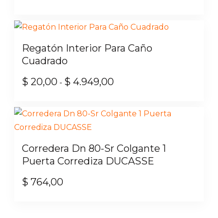
pueden
elegir
en
Regatón Interior Para Caño
la
Cuadrado
página
de
$
20,00
$
4.949,00
Rango
-
producto
de
Este
precios:
producto
desde
tiene
$ 20,00
múltiples
Corredera Dn 80-Sr Colgante 1
hasta
variantes.
Puerta Corrediza DUCASSE
$ 4.949,00
Las
$
764,00
opciones
se
pueden