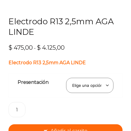
Electrodo R13 2,5mm AGA
LINDE
$
475,00
$
4.125,00
Rango
-
de
Electrodo R13 2,5mm AGA LINDE
precios:
desde
$ 475,00
Presentación
hasta
$ 4.125,00
Electrodo
R13
2,5mm
AGA
Añadir al carrito