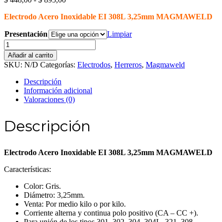
de
Electrodo Acero Inoxidable EI 308L 3,25mm MAGMAWELD
precios:
desde
Presentación
Limpiar
$ 448,00
Electrodo
hasta
Acero
$ 895,00
Añadir al carrito
Inoxidable
SKU:
N/D
Categorías:
Electrodos
,
Herreros
,
Magmaweld
EI
308L
Descripción
3,25mm
Información adicional
MAGMAWELD
Valoraciones (0)
cantidad
Descripción
Electrodo Acero Inoxidable EI 308L 3,25mm MAGMAWELD
Características:
Color: Gris.
Diámetro: 3,25mm.
Venta: Por medio kilo o por kilo.
Corriente alterna y continua polo positivo (CA – CC +).
Para unión de los tipos 301, 302, 304, 304L, 321, 308.