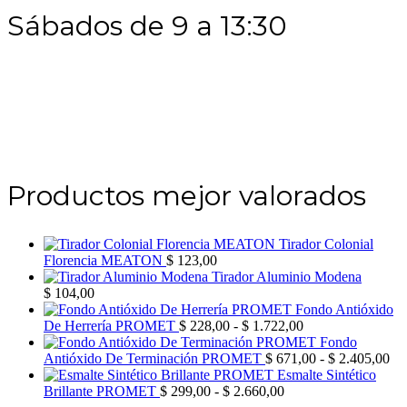
Sábados de 9 a 13:30
Productos mejor valorados
Tirador Colonial
Florencia MEATON
$
123,00
Tirador Aluminio Modena
$
104,00
Fondo Antióxido
Rango
De Herrería PROMET
$
228,00
-
$
1.722,00
de
Fondo
precios:
Ra
Antióxido De Terminación PROMET
$
671,00
-
$
2.405,00
desde
de
Esmalte Sintético
Rango
$ 228,00
pre
Brillante PROMET
$
299,00
-
$
2.660,00
de
hasta
de