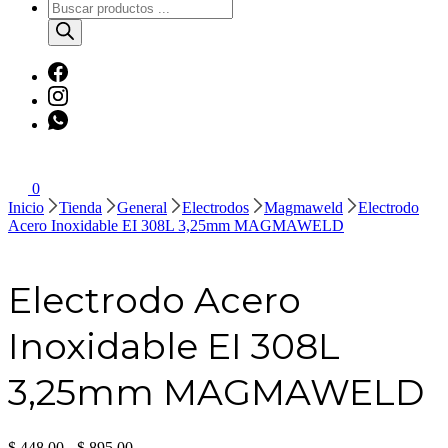
Búsqueda
de
productos
0
Inicio
Tienda
General
Electrodos
Magmaweld
Electrodo
Acero Inoxidable EI 308L 3,25mm MAGMAWELD
Electrodo Acero
Inoxidable EI 308L
3,25mm MAGMAWELD
Rango
$
448,00
-
$
895,00