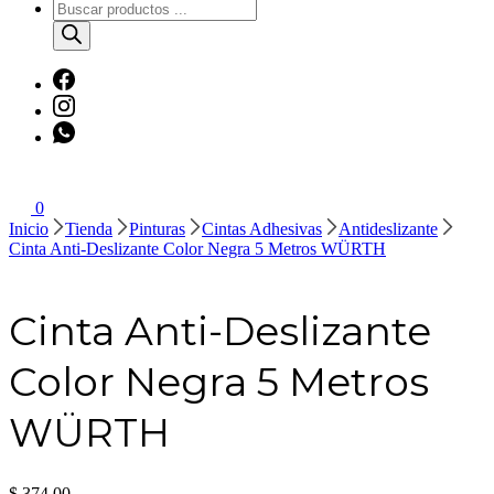
Búsqueda
de
productos
0
Inicio
Tienda
Pinturas
Cintas Adhesivas
Antideslizante
Cinta Anti-Deslizante Color Negra 5 Metros WÜRTH
Cinta Anti-Deslizante
Color Negra 5 Metros
WÜRTH
$
374,00