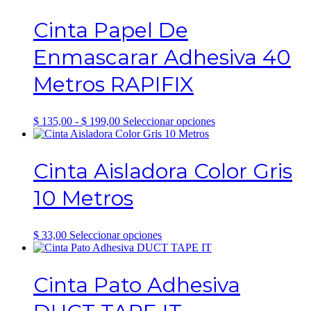
Cinta Papel De
Enmascarar Adhesiva 40
Metros RAPIFIX
Rango
Este
$
135,00
-
$
199,00
Seleccionar opciones
de
producto
precios:
tiene
desde
múltiples
Cinta Aisladora Color Gris
$ 135,00
variantes.
hasta
Las
10 Metros
$ 199,00
opciones
se
pueden
elegir
Este
$
33,00
Seleccionar opciones
en
producto
la
tiene
página
múltiples
Cinta Pato Adhesiva
de
variantes.
producto
Las
opciones