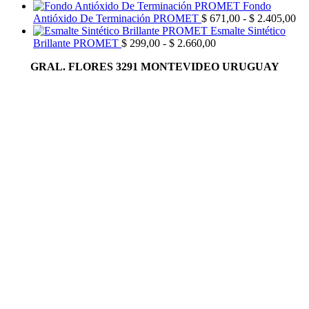
de
Fondo
precios:
Ra
Antióxido De Terminación PROMET
$
671,00
-
$
2.405,00
desde
de
Esmalte Sintético
Rango
$ 228,00
pre
Brillante PROMET
$
299,00
-
$
2.660,00
de
hasta
de
GRAL. FLORES 3291 MONTEVIDEO URUGUAY
precios:
$ 1.722,00
$ 
desde
has
$ 299,00
$ 
hasta
$ 2.660,00