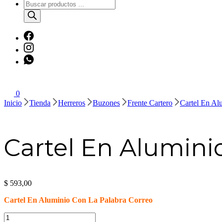
Búsqueda
de
productos
0
Inicio
Tienda
Herreros
Buzones
Frente Cartero
Cartel En Al
Cartel En Alumini
$
593,00
Cartel En Aluminio Con La Palabra Correo
Cartel