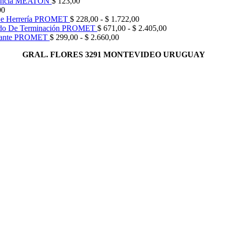
orencia MEATON
$
123,00
00
Rango
De Herrería PROMET
$
228,00
-
$
1.722,00
de
Rango
ido De Terminación PROMET
$
671,00
-
$
2.405,00
Rango
precios:
de
illante PROMET
$
299,00
-
$
2.660,00
de
desde
precios:
GRAL. FLORES 3291 MONTEVIDEO URUGUAY
precios:
$ 228,00
desde
desde
hasta
$ 671,00
$ 299,00
$ 1.722,00
hasta
hasta
$ 2.405,00
$ 2.660,00