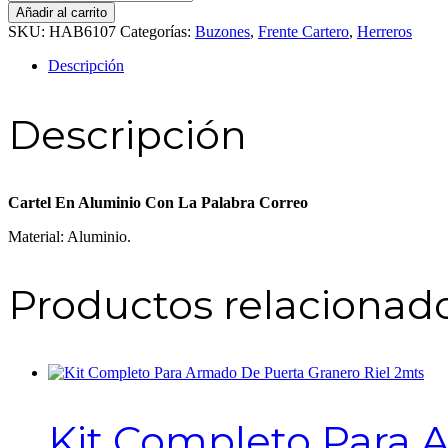
En
Añadir al carrito
Aluminio
SKU:
HAB6107
Categorías:
Buzones
,
Frente Cartero
,
Herreros
Con
La
Descripción
Palabra
Correo
cantidad
Descripción
Cartel En Aluminio Con La Palabra Correo
Material: Aluminio.
Productos relacionad
Kit Completo Para 