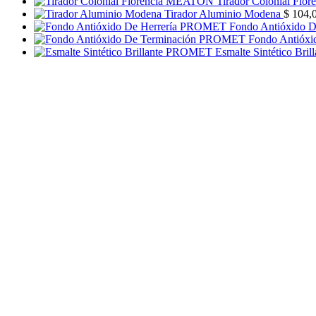
Tirador Colonial Fl
Tirador Aluminio Modena
$
104,
Fondo Antióxido 
Fondo Antióx
Esmalte Sintético Br