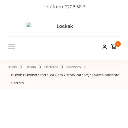
Teléfono:
2208 3617
Locka
Tienda de
herrajes e
k
0
insumos pa
herreros,
carpinteros
Inicio
Tienda
Herreros
Buzones
pintores,
Buzón Buzonera Metálica Para Cartas Para Reja Puerta Adelante
cerrajeros 
Cartero
construcci