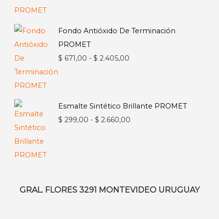
desde
$ 228,00
Fondo Antióxido De Terminación
hasta
PROMET
$ 1.722,00
Rango
$
671,00
-
$
2.405,00
de
precios:
desde
Esmalte Sintético Brillante PROMET
$ 671,00
Rango
$
299,00
-
$
2.660,00
hasta
de
$ 2.405,00
precios:
desde
$ 299,00
hasta
GRAL. FLORES 3291 MONTEVIDEO URUGUAY
$ 2.660,00