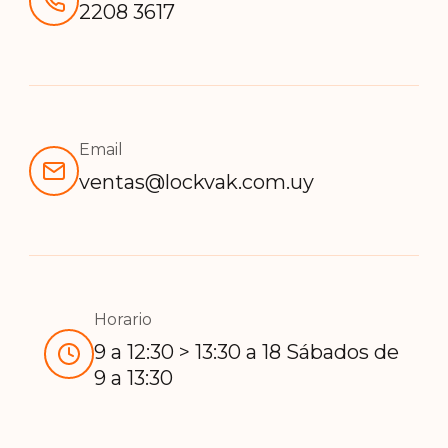
de
2208 3617
se
producto
pueden
elegir
en
la
Email
página
ventas@lockvak.com.uy
de
producto
Horario
9 a 12:30 > 13:30 a 18 Sábados de
9 a 13:30