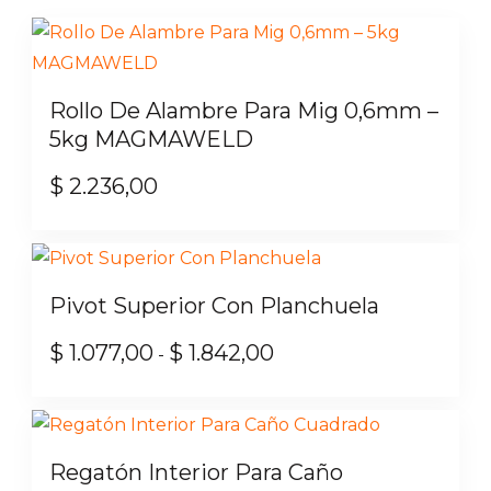
Rollo De Alambre Para Mig 0,6mm –
5kg MAGMAWELD
$
2.236,00
Pivot Superior Con Planchuela
$
1.077,00
$
1.842,00
Rango
-
de
Este
precios:
producto
desde
tiene
Regatón Interior Para Caño
$ 1.077,00
múltiples