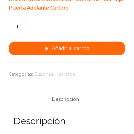
Puerta Adelante Cartero
Buzón
Buzonera
Metálica
Para
Añadir al carrito
Cartas
Para
Reja
Puerta
Categorías:
Buzones
,
Herreros
Adelante
Cartero
cantidad
Descripción
Descripción