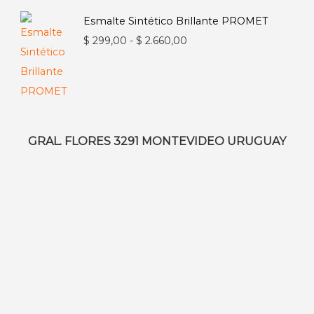
desde
Esmalte Sintético Brillante PROMET
$ 671,00
Rango
$
299,00
-
$
2.660,00
hasta
de
$ 2.405,00
precios:
desde
$ 299,00
hasta
GRAL. FLORES 3291 MONTEVIDEO URUGUAY
$ 2.660,00