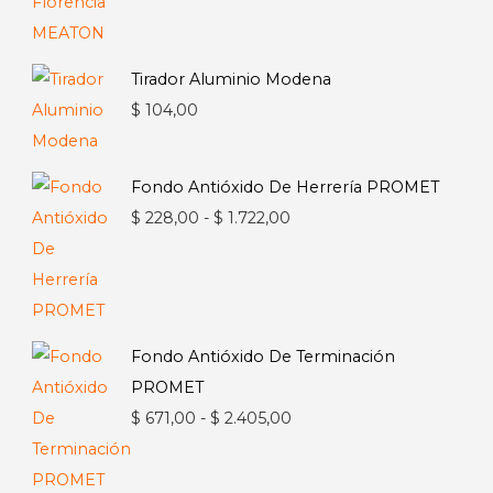
Tirador Aluminio Modena
$
104,00
Fondo Antióxido De Herrería PROMET
Rango
$
228,00
-
$
1.722,00
de
precios:
desde
$ 228,00
Fondo Antióxido De Terminación
hasta
PROMET
$ 1.722,00
Rango
$
671,00
-
$
2.405,00
de
precios: