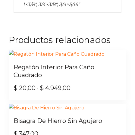
1×3/8", 3/4×3/8", 3/4×5/16"
Productos relacionados
Regatón Interior Para Caño
Cuadrado
$
20,00
$
4.949,00
Rango
-
de
Este
precios:
producto
desde
tiene
Bisagra De Hierro Sin Agujero
$ 20,00
múltiples
hasta
variantes.
$
347,00