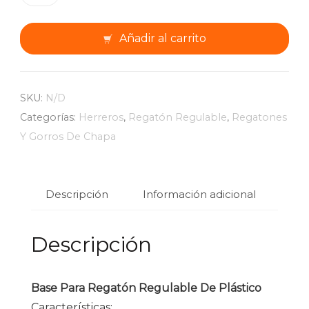
Regatón
Regulable
Añadir al carrito
De
Plástico
cantidad
SKU:
N/D
Categorías:
Herreros
,
Regatón Regulable
,
Regatones
Y Gorros De Chapa
Descripción
Información adicional
Descripción
Base Para Regatón Regulable De Plástico
Características: