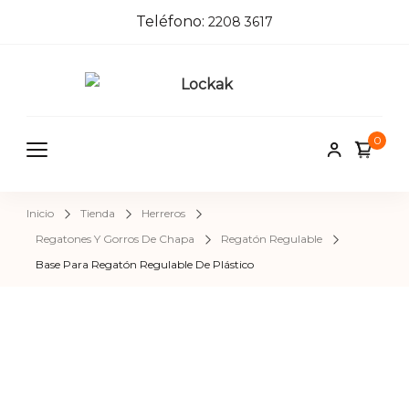
Teléfono:
2208 3617
Locka
Tienda de
herrajes e
k
0
insumos pa
herreros,
carpinteros
Inicio
Tienda
Herreros
pintores,
Regatones Y Gorros De Chapa
Regatón Regulable
cerrajeros 
Base Para Regatón Regulable De Plástico
construcci