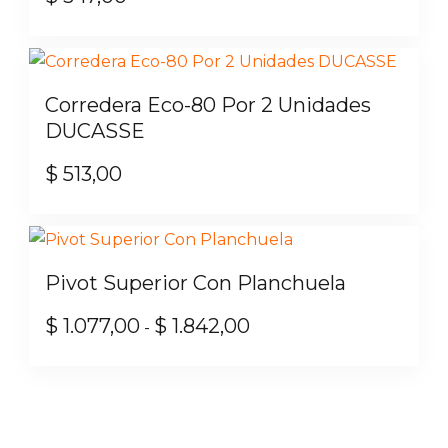
$ 4.949,00
Las
opciones
se
Corredera Eco-80 Por 2 Unidades
pueden
DUCASSE
elegir
en
$
513,00
la
página
de
producto
Pivot Superior Con Planchuela
$
1.077,00
$
1.842,00
Rango
-
de
Este
precios:
producto
desde
tiene
$ 1.077,00
múltiples