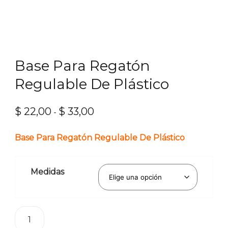
Base Para Regatón
Regulable De Plástico
$
22,00
$
33,00
Rango
-
de
Base Para Regatón Regulable De Plástico
precios:
desde
$ 22,00
Medidas
hasta
$ 33,00
Base
Para