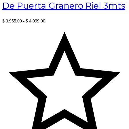
De Puerta Granero Riel 3mts
opciones
se
pueden
Rango
elegir
$
3.955,00
-
$
4.099,00
de
en
precios:
la
desde
página
$ 3.955,00
de
hasta
producto
$ 4.099,00