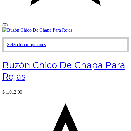
(0)
Este
Seleccionar opciones
producto
tiene
múltiples
Buzón Chico De Chapa Para
variantes.
Las
Rejas
opciones
se
pueden
elegir
$
1.012,00
en
la
página
de
producto