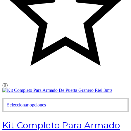
(0)
Este
Seleccionar opciones
producto
tiene
múltiples
Kit Completo Para Armado
variantes.
Las